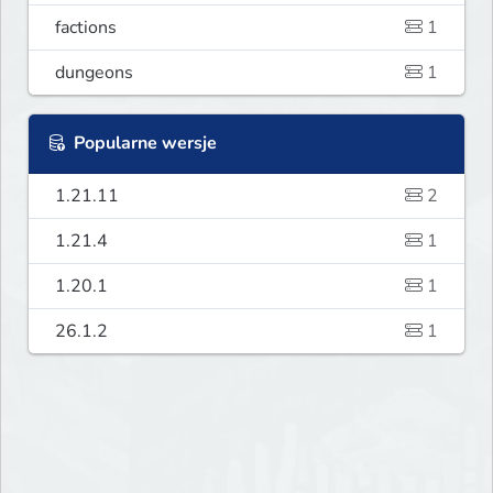
factions
1
dungeons
1
Popularne wersje
1.21.11
2
1.21.4
1
1.20.1
1
26.1.2
1