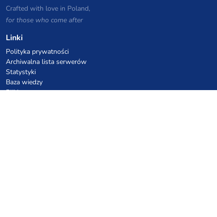
Crafted with love in Poland,
for those who come after
Linki
Polityka prywatności
Archiwalna lista serwerów
Statystyki
Baza wiedzy
Pliki
Kupony VPS hostingowe
netcup
Hetzner
SkillHost.pl
Kupony hostingu Minecraft
Craftserve
IceHost.pl
Kupony AI
z.ai