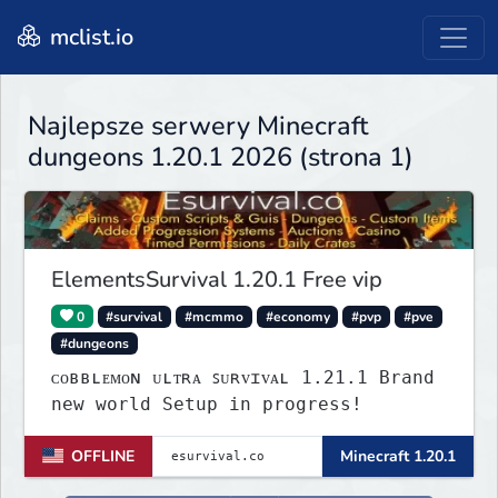
mclist.io
Najlepsze serwery Minecraft
dungeons 1.20.1 2026 (strona 1)
ElementsSurvival 1.20.1 Free vip
0
#survival
#mcmmo
#economy
#pvp
#pve
#dungeons
ᴄᴏʙʙʟᴇᴍᴏɴ ᴜʟᴛʀᴀ ꜱᴜʀᴠɪᴠᴀʟ 1.21.1 Brand
new world Setup in progress!
OFFLINE
Minecraft 1.20.1