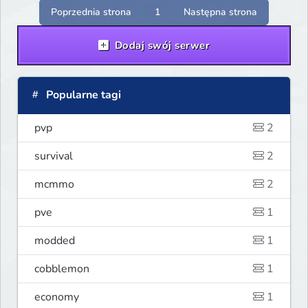
Poprzednia strona
1
Następna strona
Dodaj swój serwer
Popularne tagi
pvp
2
survival
2
mcmmo
2
pve
1
modded
1
cobblemon
1
economy
1