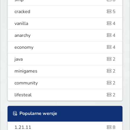
cracked
5
vanilla
4
anarchy
4
economy
4
java
2
minigames
2
community
2
lifesteal
2
Popularne wersje
1.21.11
8