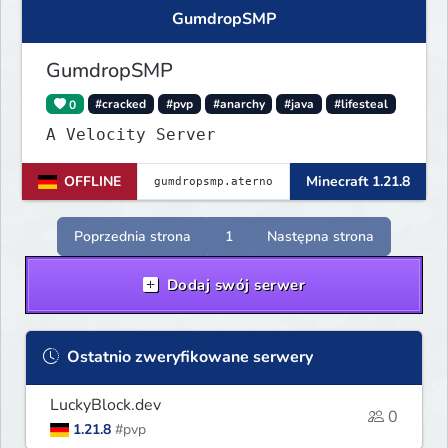
GumdropSMP
GumdropSMP
0
#cracked
#pvp
#anarchy
#java
#lifesteal
A Velocity Server
OFFLINE
Minecraft 1.21.8
Poprzednia strona
1
Następna strona
Dodaj swój serwer
Ostatnio zweryfikowane serwery
LuckyBlock.dev
0
1.21.8
#pvp