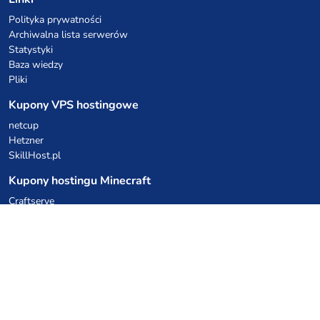
Polityka prywatności
Archiwalna lista serwerów
Statystyki
Baza wiedzy
Pliki
Kupony VPS hostingowe
netcup
Hetzner
SkillHost.pl
Kupony hostingu Minecraft
Craftserve
IceHost.pl
Kupony AI
z.ai
MiniMax
Kody rabatowe