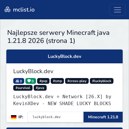
mclist.io
Najlepsze serwery Minecraft java
1.21.8 2026 (strona 1)
LuckyBlock.dev
LuckyBlock.dev
0
0
#pvp
#smp
#cross-play
#luckyblock
#survival
#java
LuckyBlock.dev ⭐ Network [26.X] by
KevinXDev - NEW SHADE LUCKY BLOCKS
IP:
Minecraft 1.21.8