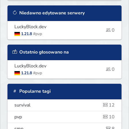
Niedawno edytowane serwery
LuckyBlock.dev
0
1.21.8
#pvp
Ostatnio głosowano na
LuckyBlock.dev
0
1.21.8
#pvp
Popularne tagi
survival
12
pvp
10
smp
8