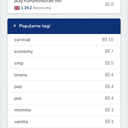
play.fluffyminecraft.net
0
1.19.2
#economy
Popularne tagi
survival
10
economy
7
smp
5
towny
4
pvp
4
pve
4
mcmmo
3
vanilla
3