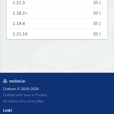
1.21.3
1
1.18.2+
1
1.19.4
1
1.21.10
1
mclist.io
Craftum
© 2019-2026
Crafted with love in Poland,
for those who come after
Linki