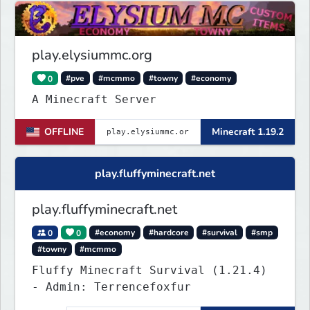
Houses and more! As well as
completely new features never seen
before on any other
play.elysiummc.org
0
#pve
#mcmmo
#towny
#economy
A Minecraft Server
OFFLINE
Minecraft 1.19.2
play.fluffyminecraft.net
play.fluffyminecraft.net
0
0
#economy
#hardcore
#survival
#smp
#towny
#mcmmo
Fluffy Minecraft Survival (1.21.4)
- Admin: Terrencefoxfur