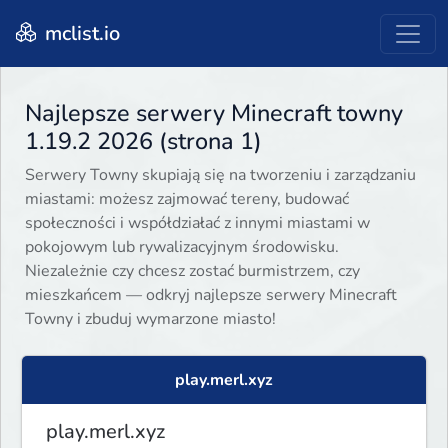
mclist.io
Najlepsze serwery Minecraft towny
1.19.2 2026 (strona 1)
Serwery Towny skupiają się na tworzeniu i zarządzaniu
miastami: możesz zajmować tereny, budować
społeczności i współdziałać z innymi miastami w
pokojowym lub rywalizacyjnym środowisku.
Niezależnie czy chcesz zostać burmistrzem, czy
mieszkańcem — odkryj najlepsze serwery Minecraft
Towny i zbuduj wymarzone miasto!
play.merl.xyz
play.merl.xyz