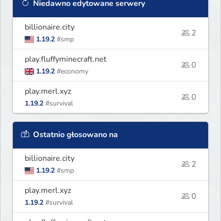
Niedawno edytowane serwery
billionaire.city
2
1.19.2
#smp
play.fluffyminecraft.net
0
1.19.2
#economy
play.merl.xyz
0
1.19.2
#survival
Ostatnio głosowano na
billionaire.city
2
1.19.2
#smp
play.merl.xyz
0
1.19.2
#survival