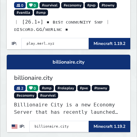
0
0
#survival
#economy
#pvp
#towny
#vanilla
#smp
︱ [26.1+] ▪ ʙᴇsᴛ ᴄᴏᴍᴍᴜɴɪᴛʏ sᴍᴘ ︱
ᴅɪsᴄᴏʀᴅ.ɢɢ/ᴍᴇʀʟᴍᴄ ▪
IP:
Minecraft 1.19.2
billionaire.city
billionaire.city
2
0
#smp
#roleplay
#pve
#towny
#economy
#survival
Billionaire City is a new Economy
Server that has recently launched
into Beta. We offer lots of known-
IP:
Minecraft 1.19.2
systems of Economy servers re-
imagined, such as Jobs, Apartments,