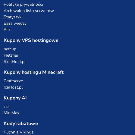
Polityka prywatności
Archiwalna lista serwerów
Statystyki
Baza wiedzy
Pliki
Kupony VPS hostingowe
netcup
Hetzner
SkillHost.pl
Kupony hostingu Minecraft
Craftserve
IceHost.pl
Kupony AI
z.ai
MiniMax
Kody rabatowe
Kuchnia Vikinga