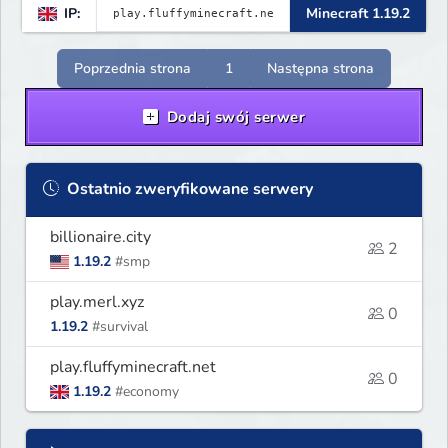
IP:
Minecraft 1.19.2
Poprzednia strona
1
Następna strona
Dodaj swój serwer
Ostatnio zweryfikowane serwery
billionaire.city
2
1.19.2
#smp
play.merl.xyz
0
1.19.2
#survival
play.fluffyminecraft.net
0
1.19.2
#economy