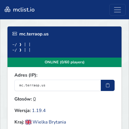
mclist.io
mc.terraop.us
~/ ❱ | |
~/ ❱ | |
ONLINE (0/60 players)
Adres (IP):
Głosów:
0
Wersja:
1.19.4
Kraj:
Wielka Brytania