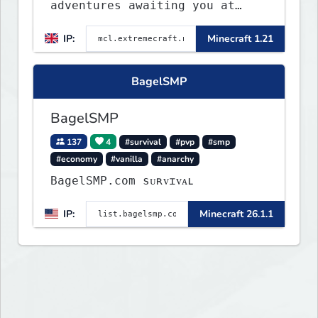
adventures awaiting you at
ExtremeCraft.net! Embark on a
IP:
Minecraft 1.21
journey through a plethora of
exhilarating game modes,
blending both timeless
BagelSMP
classics and innovative new
experiences seamlessly.
BagelSMP
137
4
#survival
#pvp
#smp
#economy
#vanilla
#anarchy
BagelSMP.com ѕᴜʀᴠɪᴠᴀʟ
IP:
Minecraft 26.1.1