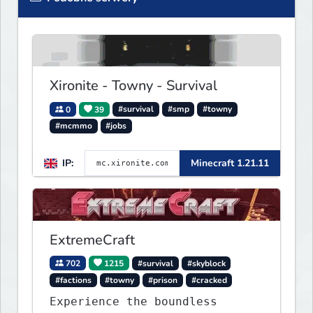
Xironite - Towny - Survival
0
39
#survival
#smp
#towny
#mcmmo
#jobs
IP:
Minecraft 1.21.11
ExtremeCraft
702
1215
#survival
#skyblock
#factions
#towny
#prison
#cracked
Experience the boundless