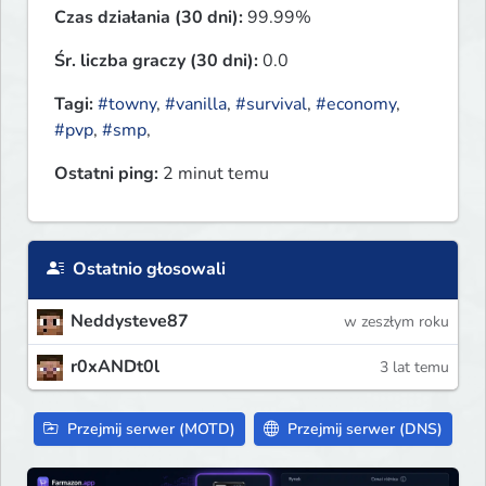
Czas działania (30 dni):
99.99%
Śr. liczba graczy (30 dni):
0.0
Tagi:
#towny
,
#vanilla
,
#survival
,
#economy
,
#pvp
,
#smp
,
Ostatni ping:
2 minut temu
Ostatnio głosowali
Neddysteve87
w zeszłym roku
r0xANDt0l
3 lat temu
Przejmij serwer (MOTD)
Przejmij serwer (DNS)