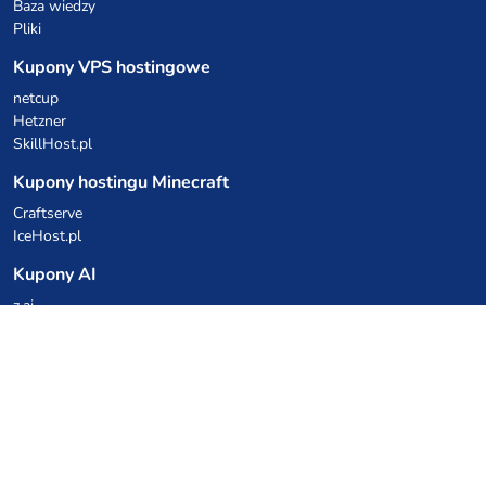
Baza wiedzy
Pliki
Kupony VPS hostingowe
netcup
Hetzner
SkillHost.pl
Kupony hostingu Minecraft
Craftserve
IceHost.pl
Kupony AI
z.ai
MiniMax
Kody rabatowe
Kuchnia Vikinga
Cebulka Catering
Allegro Share
cyberFolks.pl