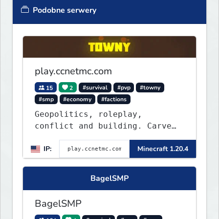
Podobne serwery
play.ccnetmc.com
15
2
#survival
#pvp
#towny
#smp
#economy
#factions
Geopolitics, roleplay,
conflict and building. Carve
out your own story on a 1:1000
IP:
Minecraft 1.20.4
map of Earth using tanks,
warships, guns and more.
Express your creative side by
BagelSMP
building cities that the world
will envy.
BagelSMP