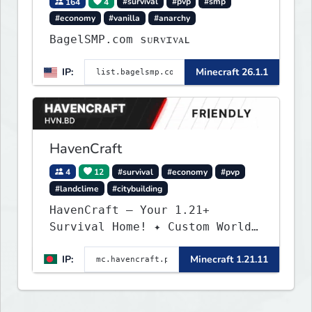
164
4
#survival
#pvp
#smp
#economy
#vanilla
#anarchy
BagelSMP.com ѕᴜʀᴠɪᴠᴀʟ
IP:
Minecraft 26.1.1
HavenCraft
4
12
#survival
#economy
#pvp
#landclime
#citybuilding
HavenCraft — Your 1.21+
Survival Home! ✦ Custom World
— Unique terrain generation ✦
IP:
Minecraft 1.21.11
Player Economy — Trade & build
wealth ✦ Land Claims — Protect
what you build ✦ Weekly Events
— Always something fun ✦ Zero