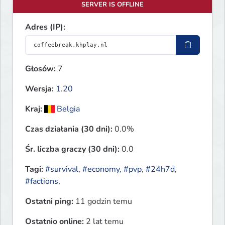
SERVER IS OFFLINE
Adres (IP):
Głosów:
7
Wersja:
1.20
Kraj:
Belgia
Czas działania (30 dni):
0.0%
Śr. liczba graczy (30 dni):
0.0
Tagi:
#survival
,
#economy
,
#pvp
,
#24h7d
,
#factions
,
Ostatni ping:
11 godzin temu
Ostatnio online:
2 lat temu