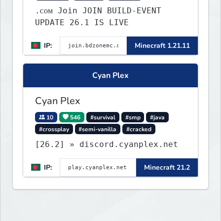
.ᴄᴏᴍ Join JOIN BUILD-EVENT
UPDATE 26.1 IS LIVE
IP:
Minecraft 1.21.11
Cyan Plex
Cyan Plex
10
546
#survival
#smp
#java
#crossplay
#semi-vanilla
#cracked
[26.2] » discord.cyanplex.net
IP:
Minecraft 21.2