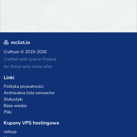
mclist.io
Craftum
© 2019-2026
Crafted with love in Poland,
for those who come after
Linki
Polityka prywatności
Archiwalna lista serwerów
Statystyki
Baza wiedzy
Pliki
Kupony VPS hostingowe
netcup