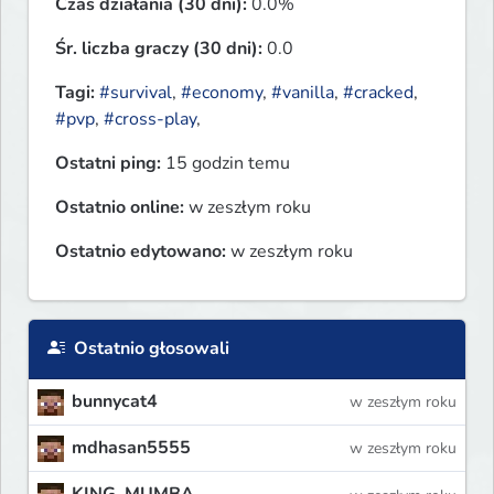
Czas działania (30 dni):
0.0%
Śr. liczba graczy (30 dni):
0.0
Tagi:
#survival
,
#economy
,
#vanilla
,
#cracked
,
#pvp
,
#cross-play
,
Ostatni ping:
15 godzin temu
Ostatnio online:
w zeszłym roku
Ostatnio edytowano:
w zeszłym roku
Ostatnio głosowali
bunnycat4
w zeszłym roku
mdhasan5555
w zeszłym roku