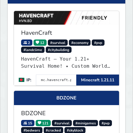
HavenCraft
2
12
#survival
#economy
#pvp
#landclime
#citybuilding
HavenCraft — Your 1.21+
Survival Home! ✦ Custom World
— Unique terrain generation ✦
IP:
Minecraft 1.21.11
Player Economy — Trade & build
wealth ✦ Land Claims — Protect
what you build ✦ Weekly Events
BDZONE
— Always something fun ✦ Zero
P2W — Fair play for everyone
BDZONE
15
121
#survival
#minigames
#pvp
#bedwars
#cracked
#skyblock