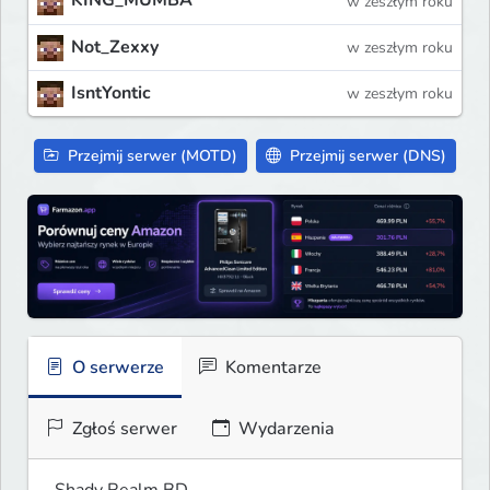
KING_MUMBA
w zeszłym roku
Not_Zexxy
w zeszłym roku
IsntYontic
w zeszłym roku
Przejmij serwer (MOTD)
Przejmij serwer (DNS)
O serwerze
Komentarze
Zgłoś serwer
Wydarzenia