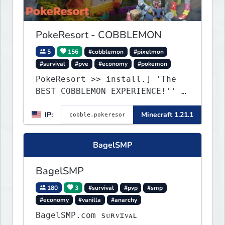
experience.
PokeResort - COBBLEMON
5
156
#cobblemon
#pixelmon
#survival
#pve
#economy
#pokemon
PokeResort >> install.] 'The
BEST COBBLEMON EXPERIENCE!'' -
TripAdvisor[❤
IP:
Minecraft 1.21.1
BagelSMP
BagelSMP
180
3
#survival
#pvp
#smp
#economy
#vanilla
#anarchy
BagelSMP.com ѕᴜʀᴠɪᴠᴀʟ