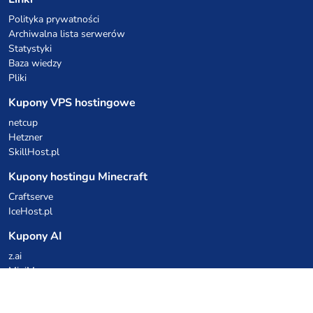
Polityka prywatności
Archiwalna lista serwerów
Statystyki
Baza wiedzy
Pliki
Kupony VPS hostingowe
netcup
Hetzner
SkillHost.pl
Kupony hostingu Minecraft
Craftserve
IceHost.pl
Kupony AI
z.ai
MiniMax
Kody rabatowe