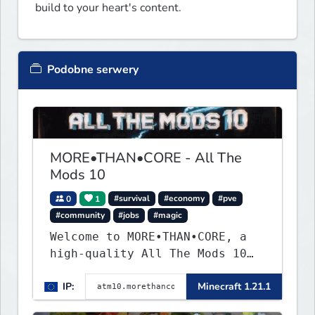
build to your heart's content.
Podobne serwery
MORE•THAN•CORE - All The
Mods 10
0
1
#survival
#economy
#pve
#community
#jobs
#magic
Welcome to MORE•THAN•CORE, a
high-quality All The Mods 10
Minecraft server built for
IP:
Minecraft 1.21.1
players who want a smooth,
polished, and rewarding modded