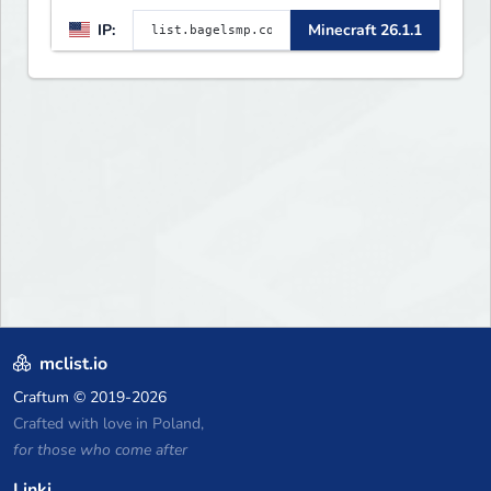
IP:
Minecraft 26.1.1
mclist.io
Craftum
© 2019-2026
Crafted with love in Poland,
for those who come after
Linki