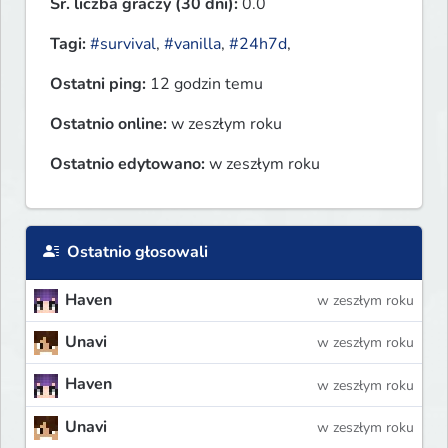
Śr. liczba graczy (30 dni):
0.0
Tagi:
#survival
,
#vanilla
,
#24h7d
,
Ostatni ping:
12 godzin temu
Ostatnio online:
w zeszłym roku
Ostatnio edytowano:
w zeszłym roku
Ostatnio głosowali
Haven
w zeszłym roku
Unavi
w zeszłym roku
Haven
w zeszłym roku
Unavi
w zeszłym roku