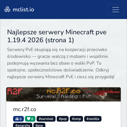
mclist.io
Najlepsze serwery Minecraft pve
1.19.4 2026 (strona 1)
Serwery PvE skupiają się na kooperacji przeciwko
środowisku — gracze walczą z mobami i wspólnie
podejmują wyzwania bez obaw o walki PvP. To
spokojne, społecznościowe doświadczenie. Odkryj
najlepsze serwery Minecraft PvE i ciesz się przygodą!
mc.r2f.co
0
0
#survival
#pvp
#smp
#vanilla
#anarchy
#pve