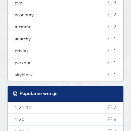
pve
3
economy
2
mcmmo
2
anarchy
1
prison
1
parkour
1
skyblock
1
Popularne wersje
1.21.11
7
1.20
6