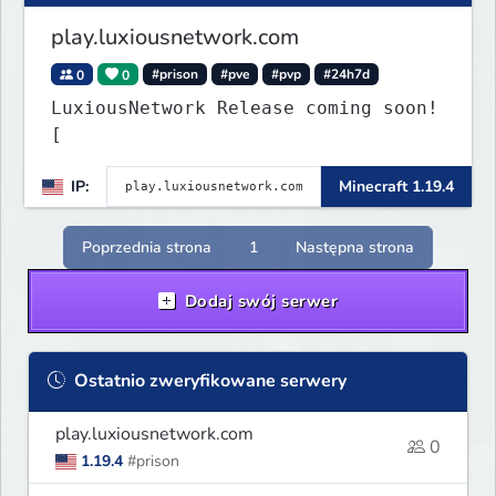
play.luxiousnetwork.com
0
0
#prison
#pve
#pvp
#24h7d
LuxiousNetwork Release coming soon!
[
IP:
Minecraft 1.19.4
Poprzednia strona
1
Następna strona
Dodaj swój serwer
Ostatnio zweryfikowane serwery
play.luxiousnetwork.com
0
1.19.4
#prison