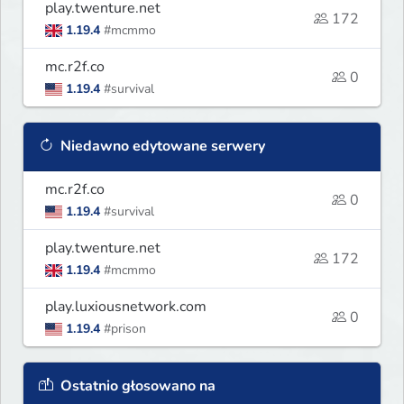
play.twenture.net
172
1.19.4
#mcmmo
mc.r2f.co
0
1.19.4
#survival
Niedawno edytowane serwery
mc.r2f.co
0
1.19.4
#survival
play.twenture.net
172
1.19.4
#mcmmo
play.luxiousnetwork.com
0
1.19.4
#prison
Ostatnio głosowano na