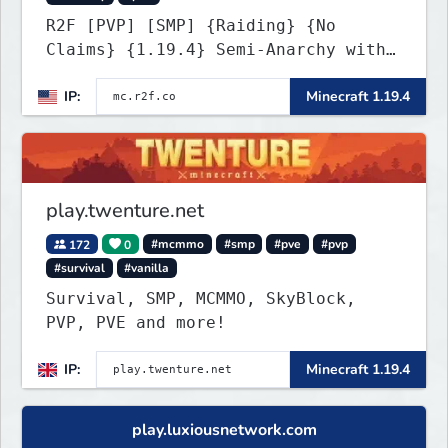
R2F [PVP] [SMP] {Raiding} {No
Claims} {1.19.4} Semi-Anarchy with
NO HACKS
IP:
Minecraft 1.19.4
play.twenture.net
172
0
#mcmmo
#smp
#pve
#pvp
#survival
#vanilla
Survival, SMP, MCMMO, SkyBlock,
PVP, PVE and more!
IP:
Minecraft 1.19.4
play.luxiousnetwork.com