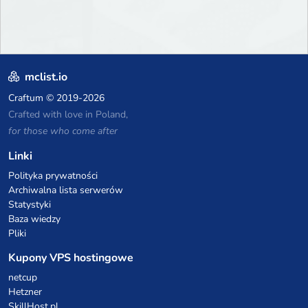
mclist.io
Craftum
© 2019-2026
Crafted with love in Poland,
for those who come after
Linki
Polityka prywatności
Archiwalna lista serwerów
Statystyki
Baza wiedzy
Pliki
Kupony VPS hostingowe
netcup
Hetzner
SkillHost.pl