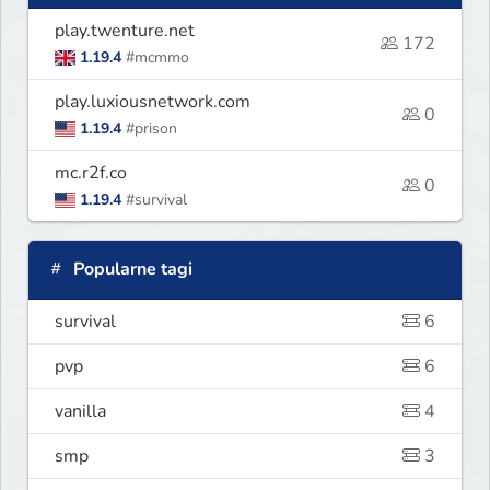
play.twenture.net
172
1.19.4
#mcmmo
play.luxiousnetwork.com
0
1.19.4
#prison
mc.r2f.co
0
1.19.4
#survival
Popularne tagi
survival
6
pvp
6
vanilla
4
smp
3