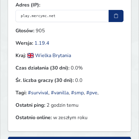
Adres (IP):
Głosów:
905
Wersja:
1.19.4
Kraj:
Wielka Brytania
Czas działania (30 dni):
0.0%
Śr. liczba graczy (30 dni):
0.0
Tagi:
#survival
,
#vanilla
,
#smp
,
#pve
,
Ostatni ping:
2 godzin temu
Ostatnio online:
w zeszłym roku