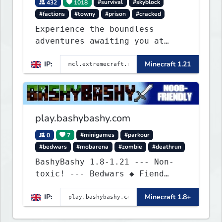
432
1018
#survival
#skyblock
#factions
#towny
#prison
#cracked
Experience the boundless
adventures awaiting you at
ExtremeCraft.net! Embark on a
IP:
Minecraft 1.21
journey through a plethora of
exhilarating game modes,
blending both timeless
classics and innovative new
experiences seamlessly.
play.bashybashy.com
0
7
#minigames
#parkour
#bedwars
#mobarena
#zombie
#deathrun
BashyBashy 1.8-1.21 --- Non-
toxic! --- Bedwars ◆ Fiend
Fight ◆ Assault Course
IP:
Minecraft 1.8+