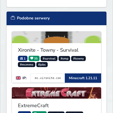
Podobne serwery
Xironite - Towny - Survival
1
35
#survival
#smp
#towny
#mcmmo
#jobs
IP:
Minecraft 1.21.11
ExtremeCraft