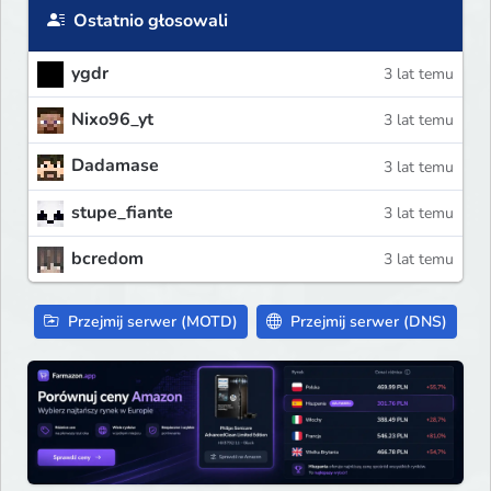
Ostatnio głosowali
ygdr
3 lat temu
Nixo96_yt
3 lat temu
Dadamase
3 lat temu
stupe_fiante
3 lat temu
bcredom
3 lat temu
Przejmij serwer (MOTD)
Przejmij serwer (DNS)