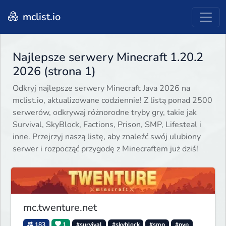
mclist.io
Najlepsze serwery Minecraft 1.20.2
2026 (strona 1)
Odkryj najlepsze serwery Minecraft Java 2026 na
mclist.io, aktualizowane codziennie! Z listą ponad 2500
serwerów, odkrywaj różnorodne tryby gry, takie jak
Survival, SkyBlock, Factions, Prison, SMP, Lifesteal i
inne. Przejrzyj naszą listę, aby znaleźć swój ulubiony
serwer i rozpocząć przygodę z Minecraftem już dziś!
mc.twenture.net
183
1
#survival
#skyblock
#smp
#pvp