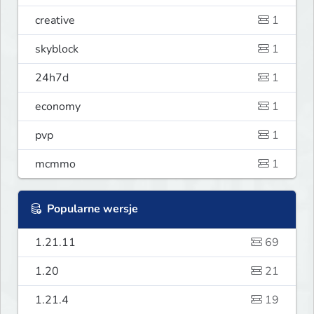
creative
1
skyblock
1
24h7d
1
economy
1
pvp
1
mcmmo
1
Popularne wersje
1.21.11
69
1.20
21
1.21.4
19