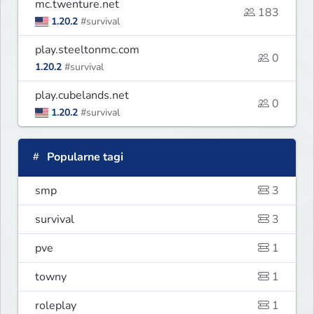
mc.twenture.net
183
1.20.2
#survival
play.steeltonmc.com
0
1.20.2
#survival
play.cubelands.net
0
1.20.2
#survival
Popularne tagi
smp
3
survival
3
pve
1
towny
1
roleplay
1