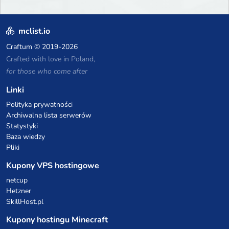
mclist.io
Craftum
© 2019-2026
Crafted with love in Poland,
for those who come after
Linki
Polityka prywatności
Archiwalna lista serwerów
Statystyki
Baza wiedzy
Pliki
Kupony VPS hostingowe
netcup
Hetzner
SkillHost.pl
Kupony hostingu Minecraft