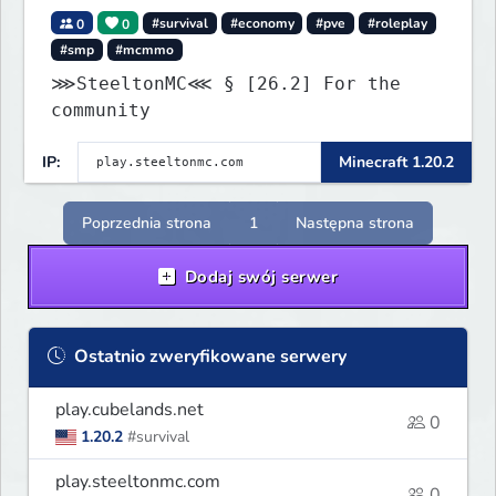
0
0
#survival
#economy
#pve
#roleplay
#smp
#mcmmo
⋙SteeltonMC⋘ § [26.2] For the
community
IP:
Minecraft 1.20.2
Poprzednia strona
1
Następna strona
Dodaj swój serwer
Ostatnio zweryfikowane serwery
play.cubelands.net
0
1.20.2
#survival
play.steeltonmc.com
0