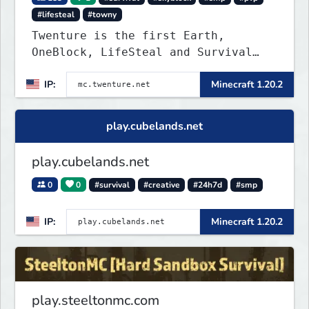
#lifesteal
#towny
Twenture is the first Earth,
OneBlock, LifeSteal and Survival
Server set in version 1.20 -
IP:
Minecraft 1.20.2
1.20.2. Get ready to make memories
that you will never forget and play
on one of the fastest growing SMP's
play.cubelands.net
in the world!
play.cubelands.net
0
0
#survival
#creative
#24h7d
#smp
IP:
Minecraft 1.20.2
play.steeltonmc.com