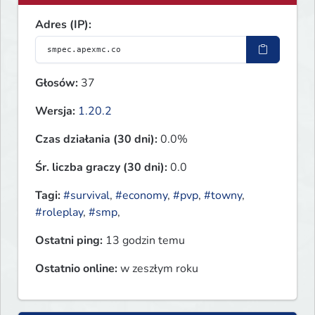
Adres (IP):
Głosów:
37
Wersja:
1.20.2
Czas działania (30 dni):
0.0%
Śr. liczba graczy (30 dni):
0.0
Tagi:
#survival
,
#economy
,
#pvp
,
#towny
,
#roleplay
,
#smp
,
Ostatni ping:
13 godzin temu
Ostatnio online:
w zeszłym roku