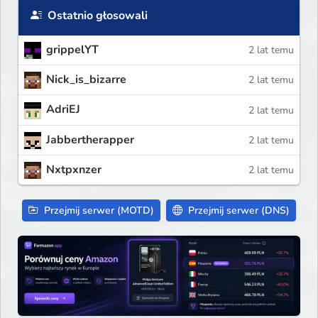
Ostatnio głosowali
grippelYT
2 lat temu
Nick_is_bizarre
2 lat temu
AdriEJ
2 lat temu
Jabbertherapper
2 lat temu
Nxtpxnzer
2 lat temu
Przejmij serwer (MOTD)
Przejmij serwer (DNS)