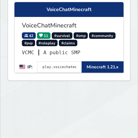
Express your creative side by
VoiceChatMinecraft
building cities that the world
will envy.
VoiceChatMinecraft
42
11
#survival
#smp
#community
#pvp
#roleplay
#claims
VCMC ┃ A public SMP
IP:
Minecraft 1.21.x