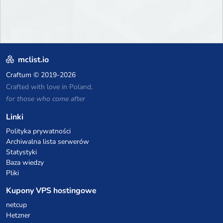
mclist.io
Craftum
© 2019-2026
Crafted with love in Poland,
for those who come after
Linki
Polityka prywatności
Archiwalna lista serwerów
Statystyki
Baza wiedzy
Pliki
Kupony VPS hostingowe
netcup
Hetzner