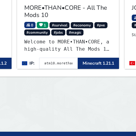
MORE•THAN•CORE - All The
J
Mods 10
0
1
#survival
#economy
#pve
#community
#jobs
#magic
▌
ꜱ
Welcome to MORE•THAN•CORE, a
▌
high-quality All The Mods 10
Minecraft server built for
.1.2
IP:
Minecraft 1.21.1
players who want a smooth,
polished, and rewarding
modded experience.