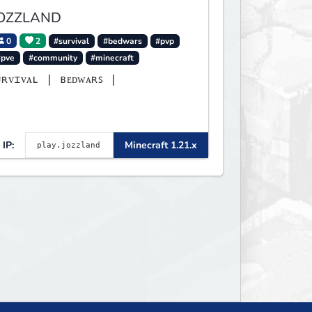
OZZLAND
0
2
#survival
#bedwars
#pvp
#pve
#community
#minecraft
ᴜʀᴠɪᴠᴀʟ | ʙᴇᴅᴡᴀʀꜱ |
IP:
Minecraft 1.21.x