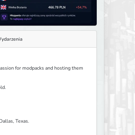
ydarzenia
passion for modpacks and hosting them 
d. 
