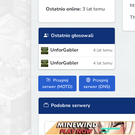
ht
Ostatnio online:
3 lat temu
Th
Ostatnio głosowali
UnforGabler
4 lat temu
UnforGabler
4 lat temu
Przejmij
Przejmij
serwer (MOTD)
serwer (DNS)
Podobne serwery