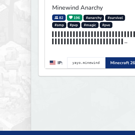
Minewind Anarchy
82
196
#anarchy
#survival
#smp
#pvp
#magic
#pve
▌▌▌▌▌▌▌▌▌▌▌▌▌▌▌▌▌▌▌▌▌▌▌▌▌▌▌
▌▌▌▌▌▌▌▌▌▌▌▌▌▌▌▌▌▌▌▌▌▌▌▌
▌▌▌▌▌▌▌▌▌▌▌▌▌▌▌▌▌▌▌▌▌▌▌▌▌▌▌
▌MINEWIND▌▌▌▌▌▌▌▌▌▌▌▌▌▌▌
IP:
Minecraft 26