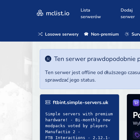
Lista
Dodaj
mclist.io
serwerów
serwer
Losowe serwery
Non-premium
Surv
Ten serwer prawdopodobnie poz
Ten serwer jest offline od dłuższego czas
sprawdzać jego status.
ftbint.simple-servers.uk
Simple servers with premium
hardware! - Bi-monthly new
modpacks voted by players
Manufactio 2 -
FTB Interactions - 2.12.1-