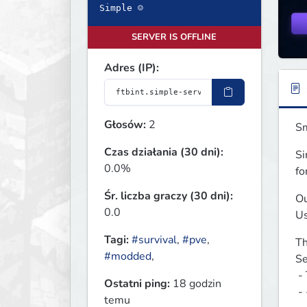
Simple ☺
SERVER IS OFFLINE
Adres (IP):
Głosów:
2
Sm
Czas działania (30 dni):
Si
0.0%
fo
Śr. liczba graczy (30 dni):
Ou
0.0
Us
Tagi:
#survival
,
#pve
,
Th
#modded
,
Se
 - The server is protected by DDOS protection which is based in Dallas, Texas. 

Ostatni ping:
18 godzin
 
temu