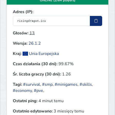
ONLINE (2/64 players)
Adres (IP):
Głosów:
13
Wersja:
26.1.2
Kraj:
Unia Europejska
Czas działania (30 dni):
99.67%
Śr. liczba graczy (30 dni):
1.26
Tagi:
#survival
,
#smp
,
#minigames
,
#skills
,
#economy
,
#pve
,
Ostatni ping:
4 minut temu
Ostatnio edytowano:
3 miesięcy temu