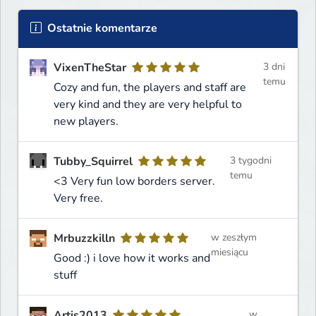
Ostatnie komentarze
VixenTheStar
3 dni
temu
Cozy and fun, the players and staff are
very kind and they are very helpful to
new players.
Tubby_Squirrel
3 tygodni
temu
<3 Very fun low borders server.
Very free.
Mrbuzzkilln
w zeszłym
miesiącu
Good :) i love how it works and
stuff
Artis2013
w