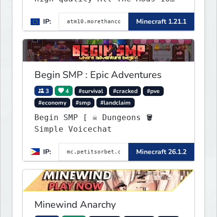
Minecraft server built for
IP:
Minecraft 1.21.1
players who want a smooth,
polished, and rewarding modded
experience.
Begin SMP : Epic Adventures
3
4
#survival
#cracked
#pve
#economy
#smp
#landclaim
Begin SMP [ ☠ Dungeons 🪣
Simple Voicechat
IP:
Minecraft 26.1.2
Minewind Anarchy