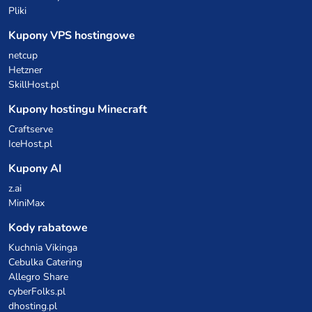
Pliki
Kupony VPS hostingowe
netcup
Hetzner
SkillHost.pl
Kupony hostingu Minecraft
Craftserve
IceHost.pl
Kupony AI
z.ai
MiniMax
Kody rabatowe
Kuchnia Vikinga
Cebulka Catering
Allegro Share
cyberFolks.pl
dhosting.pl