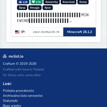
128
179
#anarchy
#survival
#smp
#pvp
#magic
#pve
▌▌▌▌▌▌▌▌▌▌▌▌▌▌▌▌▌▌▌▌▌▌▌▌▌▌▌MIN
EWIND▌▌▌▌▌▌▌▌▌▌▌▌▌▌▌▌▌
▌▌▌▌▌▌▌▌▌▌▌▌▌▌▌▌▌▌▌▌▌▌▌▌▌▌▌▌▌▌
IP:
Minecraft 26.1.2
▌▌▌▌▌▌▌▌▌▌▌▌▌▌▌▌▌▌▌▌▌▌
mclist.io
Craftum
© 2019-2026
Crafted with love in Poland,
for those who come after
Linki
Polityka prywatności
Archiwalna lista serwerów
Statystyki
Baza wiedzy