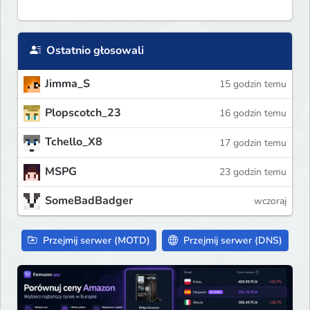
Ostatnio głosowali
Jimma_S
15 godzin temu
Plopscotch_23
16 godzin temu
Tchello_X8
17 godzin temu
MSPG
23 godzin temu
SomeBadBadger
wczoraj
Przejmij serwer (MOTD)
Przejmij serwer (DNS)