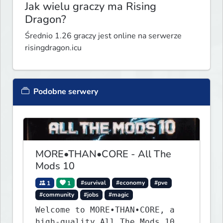
Jak wielu graczy ma Rising
Dragon?
Średnio 1.26 graczy jest online na serwerze
risingdragon.icu
Podobne serwery
MORE•THAN•CORE - All The
Mods 10
1
1
#survival
#economy
#pve
#community
#jobs
#magic
Welcome to MORE•THAN•CORE, a
high-quality All The Mods 10