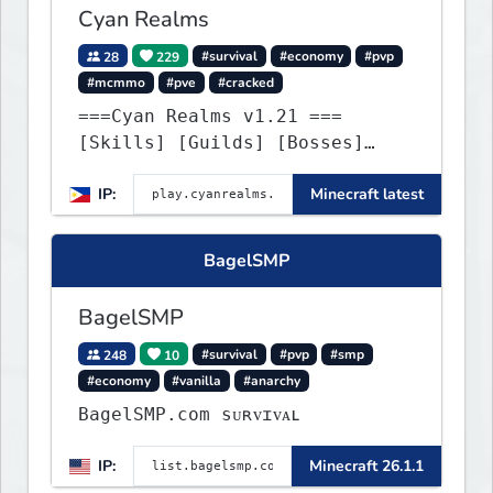
Cyan Realms
28
229
#survival
#economy
#pvp
#mcmmo
#pve
#cracked
===Cyan Realms v1.21 ===
[Skills] [Guilds] [Bosses]
[Unique] [No Griefing]
IP:
Minecraft latest
BagelSMP
BagelSMP
248
10
#survival
#pvp
#smp
#economy
#vanilla
#anarchy
BagelSMP.com ѕᴜʀᴠɪᴠᴀʟ
IP:
Minecraft 26.1.1