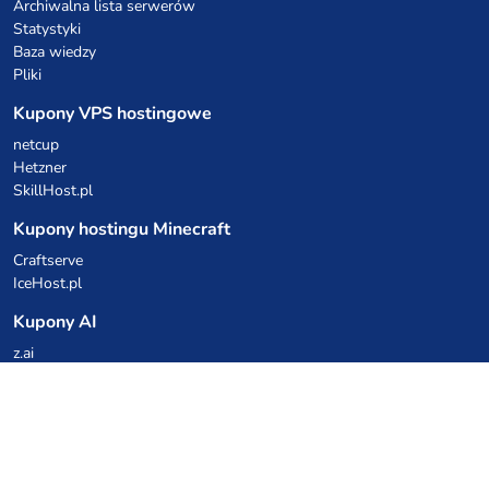
Archiwalna lista serwerów
Statystyki
Baza wiedzy
Pliki
Kupony VPS hostingowe
netcup
Hetzner
SkillHost.pl
Kupony hostingu Minecraft
Craftserve
IceHost.pl
Kupony AI
z.ai
MiniMax
Kody rabatowe
Kuchnia Vikinga
Cebulka Catering