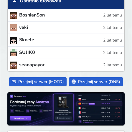
Ostatnio głosowali
BosnianSon
2 lat temu
veki
2 lat temu
Sknele
2 lat temu
SUJIK0
2 lat temu
seanapayor
2 lat temu
Przejmij serwer (MOTD)
Przejmij serwer (DNS)