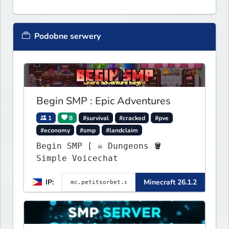
Podobne serwery
Begin SMP : Epic Adventures
1
8
#survival
#cracked
#pve
#economy
#smp
#landclaim
Begin SMP [ ☠ Dungeons 🪣
Simple Voicechat
IP:
Minecraft 26.1.2