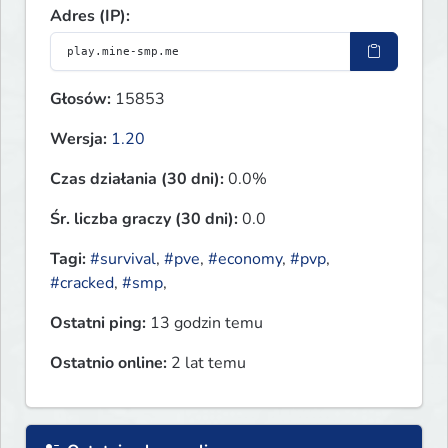
Adres (IP):
Głosów:
15853
Wersja:
1.20
Czas działania (30 dni):
0.0%
Śr. liczba graczy (30 dni):
0.0
Tagi:
#survival
,
#pve
,
#economy
,
#pvp
,
#cracked
,
#smp
,
Ostatni ping:
13 godzin temu
Ostatnio online:
2 lat temu