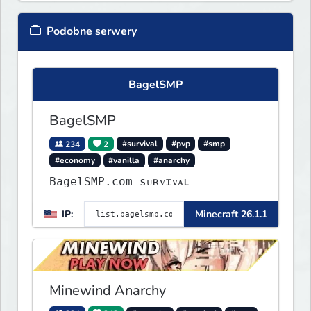
Podobne serwery
BagelSMP
BagelSMP
234
2
#survival
#pvp
#smp
#economy
#vanilla
#anarchy
BagelSMP.com ѕᴜʀᴠɪᴠᴀʟ
IP:
Minecraft 26.1.1
Minewind Anarchy