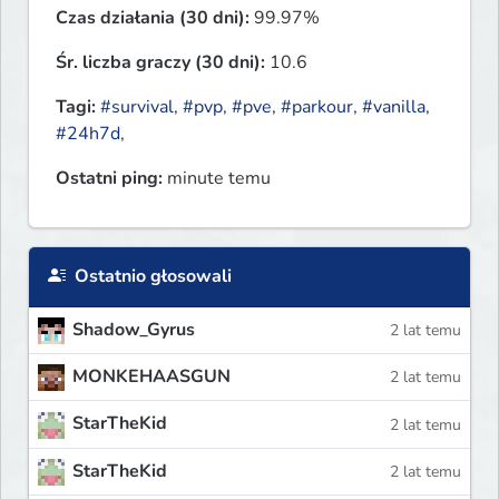
Czas działania (30 dni):
99.97%
Śr. liczba graczy (30 dni):
10.6
Tagi:
#survival
,
#pvp
,
#pve
,
#parkour
,
#vanilla
,
#24h7d
,
Ostatni ping:
minute temu
Ostatnio głosowali
Shadow_Gyrus
2 lat temu
MONKEHAASGUN
2 lat temu
StarTheKid
2 lat temu
StarTheKid
2 lat temu