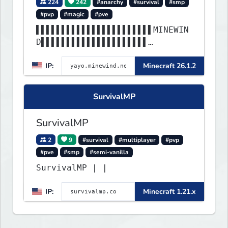
224
242
#anarchy
#survival
#smp
#pvp
#magic
#pve
▌▌▌▌▌▌▌▌▌▌▌▌▌▌▌▌▌▌▌▌▌▌▌MINEWIN
D▌▌▌▌▌▌▌▌▌▌▌▌▌▌▌▌▌▌▌▌▌
▌▌▌▌▌▌▌▌▌▌▌▌▌▌▌▌▌▌▌▌▌▌▌▌▌▌▌▌▌▌
IP:
Minecraft 26.1.2
▌▌▌▌▌▌▌▌▌▌▌▌▌▌▌▌▌▌▌▌▌▌
SurvivalMP
SurvivalMP
2
9
#survival
#multiplayer
#pvp
#pve
#smp
#semi-vanilla
SurvivalMP | |
IP:
Minecraft 1.21.x