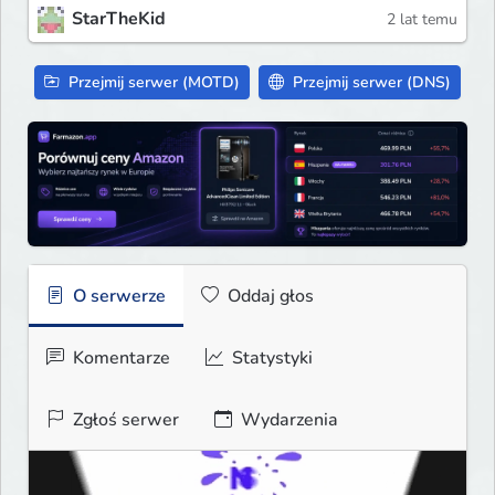
StarTheKid
2 lat temu
Przejmij serwer (MOTD)
Przejmij serwer (DNS)
O serwerze
Oddaj głos
Komentarze
Statystyki
Zgłoś serwer
Wydarzenia