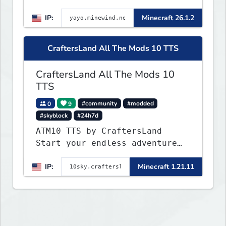
▌▌▌▌▌▌▌▌▌▌▌▌▌▌▌▌▌▌▌▌▌▌▌▌▌▌▌▌▌▌
IP:
Minecraft 26.1.2
▌▌▌▌▌▌▌▌▌▌▌▌▌▌▌▌▌▌▌▌▌▌
CraftersLand All The Mods 10 TTS
CraftersLand All The Mods 10
TTS
0
9
#community
#modded
#skyblock
#24h7d
ATM10 TTS by CraftersLand
Start your endless adventure
now! v2.0.2
IP:
Minecraft 1.21.11