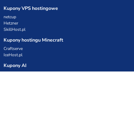
Kupony VPS hostingowe
netcup
Hetzner
SkillHost.pl
Kupony hostingu Minecraft
Craftserve
IceHost.pl
Kupony AI
z.ai
MiniMax
Kody rabatowe
Kuchnia Vikinga
Cebulka Catering
Allegro Share
cyberFolks.pl
dhosting.pl