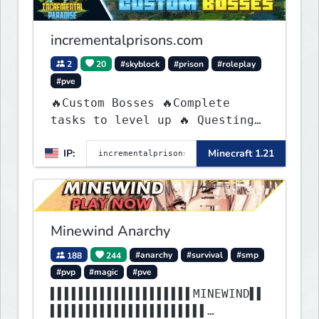
incrementalprisons.com
2
20
#skyblock
#prison
#roleplay
#pve
🔥Custom Bosses 🔥Complete
tasks to level up 🔥 Questing
🔥 Unique Abilities
IP:
Minecraft 1.21
Minewind Anarchy
188
244
#anarchy
#survival
#smp
#pvp
#magic
#pve
▌▌▌▌▌▌▌▌▌▌▌▌▌▌▌▌▌▌▌▌MINEWIND▌▌
▌▌▌▌▌▌▌▌▌▌▌▌▌▌▌▌▌▌▌▌▌▌