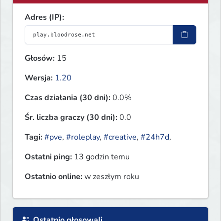
Adres (IP):
Głosów:
15
Wersja:
1.20
Czas działania (30 dni):
0.0%
Śr. liczba graczy (30 dni):
0.0
Tagi:
#pve
,
#roleplay
,
#creative
,
#24h7d
,
Ostatni ping:
13 godzin temu
Ostatnio online:
w zeszłym roku
Ostatnio głosowali