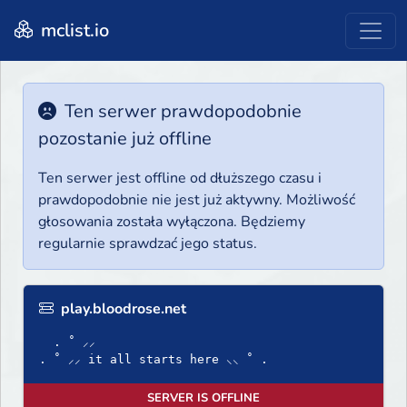
mclist.io
Ten serwer prawdopodobnie
pozostanie już offline
Ten serwer jest offline od dłuższego czasu i
prawdopodobnie nie jest już aktywny. Możliwość
głosowania została wyłączona. Będziemy
regularnie sprawdzać jego status.
play.bloodrose.net
. ˚ ⸝⸝
. ˚ ⸝⸝ it all starts here ⸜⸜ ˚ .
SERVER IS OFFLINE