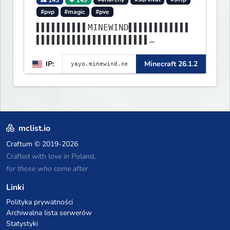
#pvp
#magic
#pve
▌▌▌▌▌▌▌▌▌▌MINEWIND▌▌▌▌▌▌▌▌▌▌▌▌
▌▌▌▌▌▌▌▌▌▌▌▌▌▌▌▌▌▌▌▌▌▌
▌▌▌▌▌▌▌▌▌▌▌▌▌▌▌▌▌▌▌▌▌▌▌▌▌▌▌▌▌▌
IP:
Minecraft 26.1.2
▌▌▌▌▌▌▌▌▌▌▌▌▌▌▌▌▌▌▌▌▌▌
mclist.io
Craftum
© 2019-2026
Crafted with love in Poland,
for those who come after
Linki
Polityka prywatności
Archiwalna lista serwerów
Statystyki