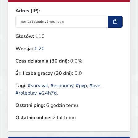
Adres (IP):
Głosów:
110
Wersja:
1.20
Czas działania (30 dni):
0.0%
Śr. liczba graczy (30 dni):
0.0
Tagi:
#survival
,
#economy
,
#pvp
,
#pve
,
#roleplay
,
#24h7d
,
Ostatni ping:
6 godzin temu
Ostatnio online:
2 lat temu