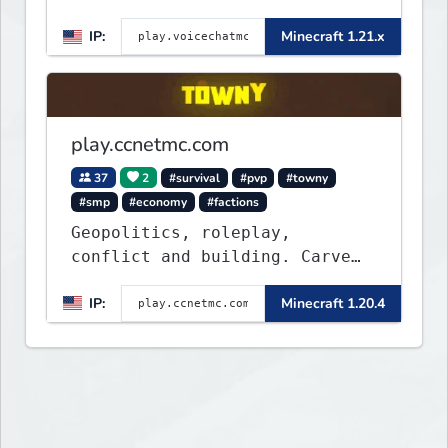
IP:
Minecraft 1.21.x
play.ccnetmc.com
37
2
#survival
#pvp
#towny
#smp
#economy
#factions
Geopolitics, roleplay,
conflict and building. Carve
out your own story on a 1:1000
IP:
Minecraft 1.20.4
map of Earth using tanks,
warships, guns and more.
Express your creative side by
building cities that the world
will envy.