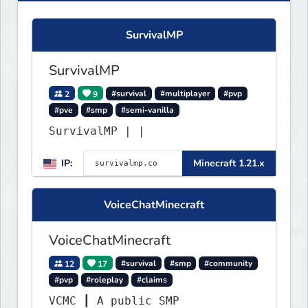
SurvivalMP
SurvivalMP
2
9
#survival
#multiplayer
#pvp
#pve
#smp
#semi-vanilla
SurvivalMP | |
IP:
Minecraft 1.21.x
VoiceChatMinecraft
VoiceChatMinecraft
12
17
#survival
#smp
#community
#pvp
#roleplay
#claims
VCMC ┃ A public SMP