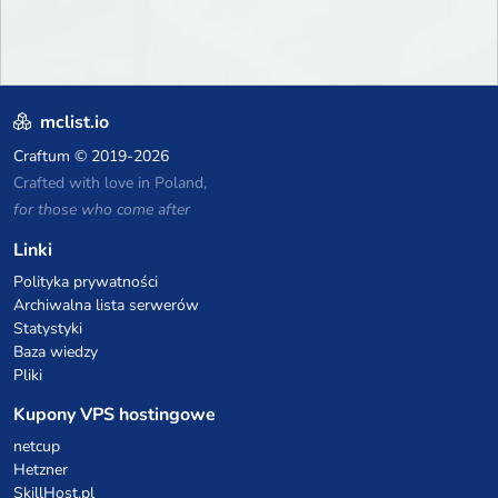
mclist.io
Craftum
© 2019-2026
Crafted with love in Poland,
for those who come after
Linki
Polityka prywatności
Archiwalna lista serwerów
Statystyki
Baza wiedzy
Pliki
Kupony VPS hostingowe
netcup
Hetzner
SkillHost.pl