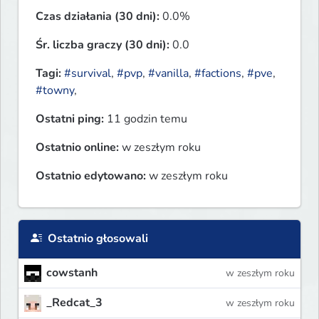
Czas działania (30 dni):
0.0%
Śr. liczba graczy (30 dni):
0.0
Tagi:
#survival
,
#pvp
,
#vanilla
,
#factions
,
#pve
,
#towny
,
Ostatni ping:
11 godzin temu
Ostatnio online:
w zeszłym roku
Ostatnio edytowano:
w zeszłym roku
Ostatnio głosowali
cowstanh
w zeszłym roku
_Redcat_3
w zeszłym roku