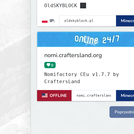
OldSKYBLOCK ██
IP:
Minecr
nomi.craftersland.org
0
Nomifactory CEu v1.7.7 by
CraftersLand
OFFLINE
Minecr
Poprzedni