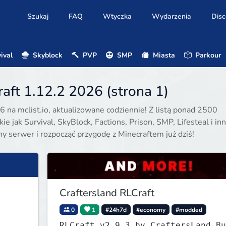
Szukaj
FAQ
Wtyczka
Wydarzenia
Disc
ival
Skyblock
PVP
SMP
Miasta
Parkour
aft 1.12.2 2026 (strona 1)
6 na mclist.io, aktualizowane codziennie! Z listą ponad 2500
e jak Survival, SkyBlock, Factions, Prison, SMP, Lifesteal i inn
ony serwer i rozpocząć przygodę z Minecraftem już dziś!
Craftersland RLCraft
0
1
#24h7d
#economy
#modded
RLCraft v2.9.3 by CraftersLand Bu