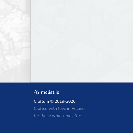
mclist.io
Craftum
© 2019-2026
Crafted with love in Poland,
for those who come after