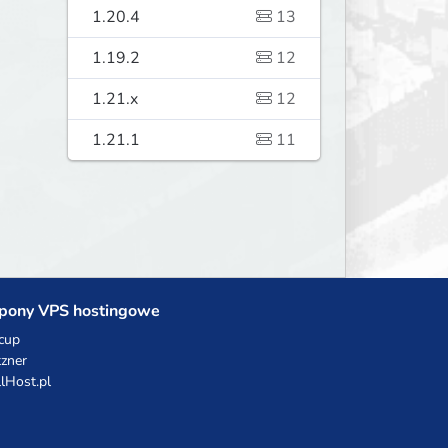
1.20.4
13
1.19.2
12
1.21.x
12
1.21.1
11
pony VPS hostingowe
cup
zner
llHost.pl