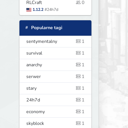
RLCraft
0
1.12.2
#24h7d
Popularne tagi
sentymentalny
1
survival
1
anarchy
1
serwer
1
stary
1
24h7d
1
economy
1
skyblock
1