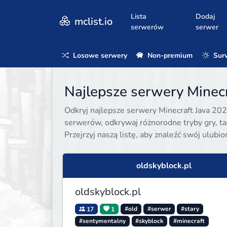
Lista
Dodaj
mclist.io
serwerów
serwer
Losowe serwery
Non-premium
Surv
Najlepsze serwery Minecr
Odkryj najlepsze serwery Minecraft Java 202
serwerów, odkrywaj różnorodne tryby gry, taki
Przejrzyj naszą listę, aby znaleźć swój ulubi
oldskyblock.pl
oldskyblock.pl
17
1
#old
#serwer
#stary
#sentymentalny
#skyblock
#minecraft