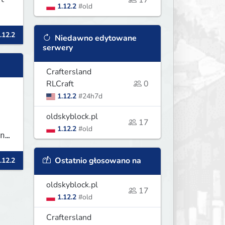
17
1.12.2
#old
.12.2
Niedawno edytowane
serwery
Craftersland
RLCraft
0
1.12.2
#24h7d
oldskyblock.pl
17
1.12.2
#old
nd
Ostatnio głosowano na
.12.2
oldskyblock.pl
17
1.12.2
#old
Craftersland