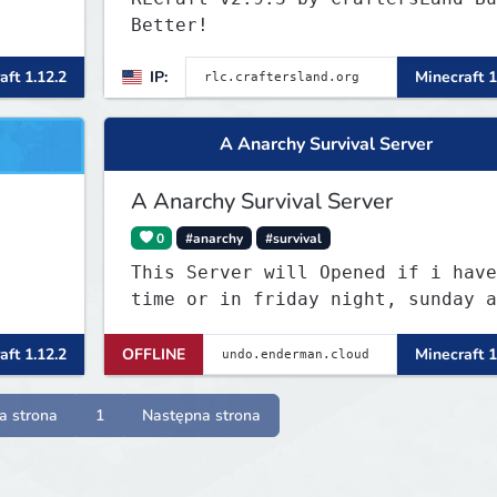
Better!
aft 1.12.2
IP:
Minecraft 1
A Anarchy Survival Server
A Anarchy Survival Server
0
#anarchy
#survival
This Server will Opened if i have
time or in friday night, sunday a
saturday at some time
aft 1.12.2
OFFLINE
Minecraft 1
a strona
1
Następna strona