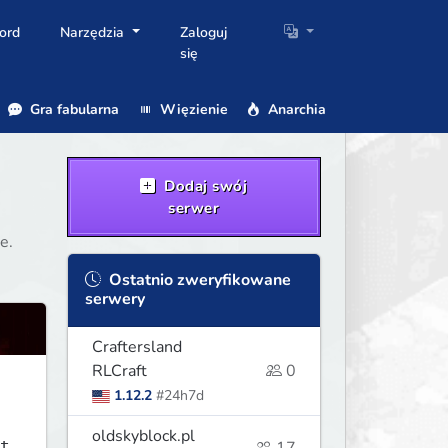
ord
Narzędzia
Zaloguj
się
Gra fabularna
Więzienie
Anarchia
Dodaj swój
serwer
e.
Ostatnio zweryfikowane
serwery
Craftersland
RLCraft
0
1.12.2
#24h7d
oldskyblock.pl
t