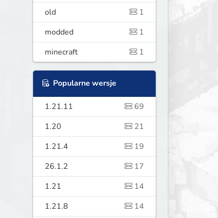
old
1
modded
1
minecraft
1
Popularne wersje
1.21.11
69
1.20
21
1.21.4
19
26.1.2
17
1.21
14
1.21.8
14