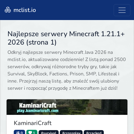
mclist.io
Najlepsze serwery Minecraft 1.21.1+
2026 (strona 1)
Odkryj najlepsze serwery Minecraft Java 2026 na
mclist.io, aktualizowane codziennie! Z listą ponad 2500
serwerów, odkrywaj różnorodne tryby gry, takie jak
Survival, SkyBlock, Factions, Prison, SMP, Lifesteal i
inne. Przejrzyj naszą listę, aby znaleźć swój ulubiony
serwer i rozpocząć przygodę z Minecraftem już dziś!
KaminariCraft
0
1
#survival
#crossplay
#cracked