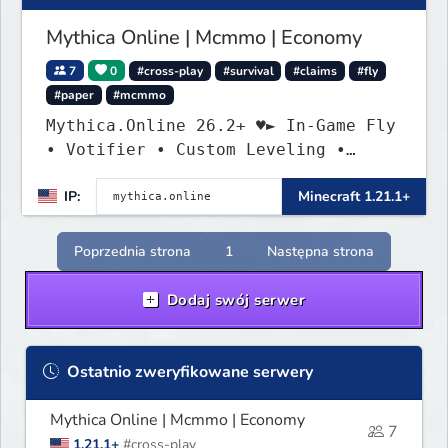
Mythica Online | Mcmmo | Economy
7
0
#cross-play
#survival
#claims
#fly
#paper
#mcmmo
Mythica.Online 26.2+ ♥► In-Game Fly
• Votifier • Custom Leveling •
Mcmmo ◄
IP:
Minecraft 1.21.1+
Poprzednia strona
1
Następna strona
Dodaj swój serwer
Ostatnio zweryfikowane serwery
Mythica Online | Mcmmo | Economy
7
1.21.1+
#cross-play