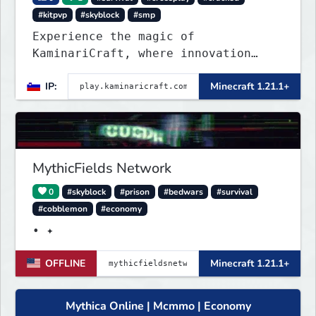
#kitpvp
#skyblock
#smp
Experience the magic of
KaminariCraft, where innovation
meets adventure in the world of
IP:
Minecraft 1.21.1+
Minecraft. Our server offers a
seamless and immersive experience
for both Java and Bedrock players
MythicFields Network
0
#skyblock
#prison
#bedwars
#survival
#cobblemon
#economy
• ✦
OFFLINE
Minecraft 1.21.1+
Mythica Online | Mcmmo | Economy