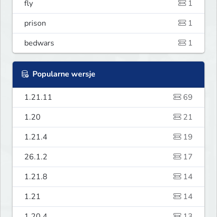
fly
1
prison
1
bedwars
1
Popularne wersje
1.21.11
69
1.20
21
1.21.4
19
26.1.2
17
1.21.8
14
1.21
14
1.20.4
13