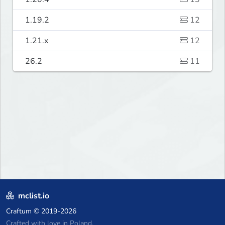
1.19.2
12
1.21.x
12
26.2
11
mclist.io
Craftum
© 2019-2026
Crafted with love in Poland,