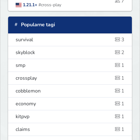
7
1.21.1+
#cross-play
Popularne tagi
survival
3
skyblock
2
smp
1
crossplay
1
cobblemon
1
economy
1
kitpvp
1
claims
1