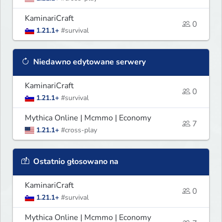
KaminariCraft
0
1.21.1+
#survival
Niedawno edytowane serwery
KaminariCraft
0
1.21.1+
#survival
Mythica Online | Mcmmo | Economy
7
1.21.1+
#cross-play
Ostatnio głosowano na
KaminariCraft
0
1.21.1+
#survival
Mythica Online | Mcmmo | Economy