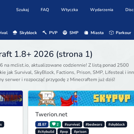
Szukaj
FAQ
Wtyczka
Wydarzenia
Disc
ival
Skyblock
PVP
SMP
Miasta
Parkour
aft 1.8+ 2026 (strona 1)
6 na mclist.io, aktualizowane codziennie! Z listą ponad 2500
e jak Survival, SkyBlock, Factions, Prison, SMP, Lifesteal i inn
ony serwer i rozpocząć przygodę z Minecraftem już dziś!
Twerion.net
s
87
2
#survival
#bedwars
#skyblock
#citybuild
#pvp
#prison