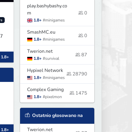
play.bashybashy.co
m
0
1.8+
#minigames
rs
SmashMC.eu
0
1.8+
#minigames
Twerion.net
87
 1.8+
1.8+
#survival
Hypixel Network
28790
1.8+
#minigames
Complex Gaming
1475
1.8+
#pixelmon
Ostatnio głosowano na
i
Twerion.net
 1.8+