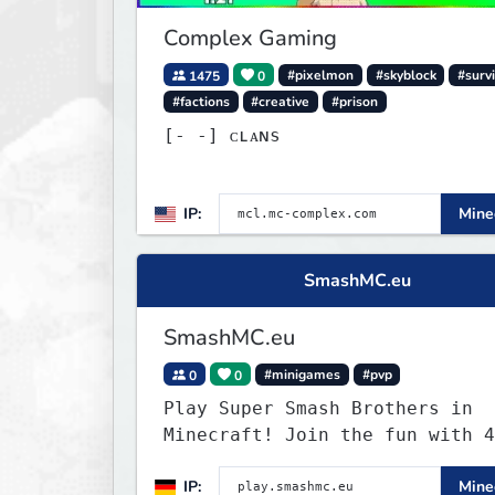
Complex Gaming
1475
0
#pixelmon
#skyblock
#surv
#factions
#creative
#prison
[‐ ‐] ᴄʟᴀɴs
IP:
Minec
SmashMC.eu
SmashMC.eu
0
0
#minigames
#pvp
Play Super Smash Brothers in
Minecraft! Join the fun with 4
unique characters and insane i
IP:
Minec