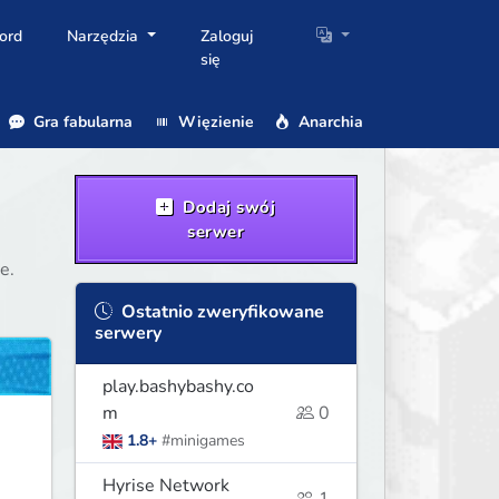
ord
Narzędzia
Zaloguj
się
Gra fabularna
Więzienie
Anarchia
Dodaj swój
serwer
e.
Ostatnio zweryfikowane
serwery
play.bashybashy.co
m
0
1.8+
#minigames
Hyrise Network