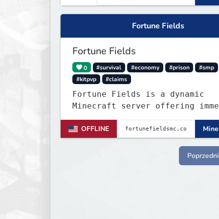
Fortune Fields
Fortune Fields
0
#survival
#economy
#prison
#smp
#kitpvp
#claims
Fortune Fields is a dynamic
Minecraft server offering imme
gameplay across SMP, KitPVP, a
OFFLINE
Minec
Prisons. It emphasizes communi
engagement, player creativity,
growth through innovative feat
Poprzedni