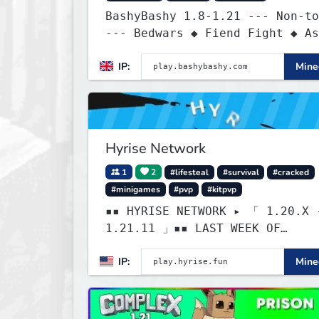
BashyBashy 1.8-1.21 --- Non-to
--- Bedwars ◆ Fiend Fight ◆ As
Course
IP:
Minec
Hyrise Network
1
2
#lifesteal
#survival
#cracked
#minigames
#pvp
#kitpvp
▪▪ HYRISE NETWORK ▸ 「 1.20.X 
1.21.11 」▪▪ LAST WEEK OF
LIFESTEAL! ┃ discord.gg/hyrise
IP:
Minec