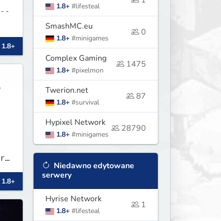
1
1.8+
#lifesteal
SmashMC.eu
0
::
1.8+
#minigames
 1.8+
Complex Gaming
1475
1.8+
#pixelmon
Twerion.net
87
1.8+
#survival
Hypixel Network
28790
1.8+
#minigames
r
Niedawno edytowane
.
serwery
 1.8+
Hyrise Network
1
1.8+
#lifesteal