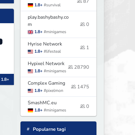
87
1.8+
#survival
am
play.bashybashy.co
m
0
1.8+
#minigames
Hyrise Network
1
1.8+
#lifesteal
Hypixel Network
28790
1.8+
#minigames
 1.8+
Complex Gaming
1475
1.8+
#pixelmon
SmashMC.eu
0
1.8+
#minigames
Popularne tagi