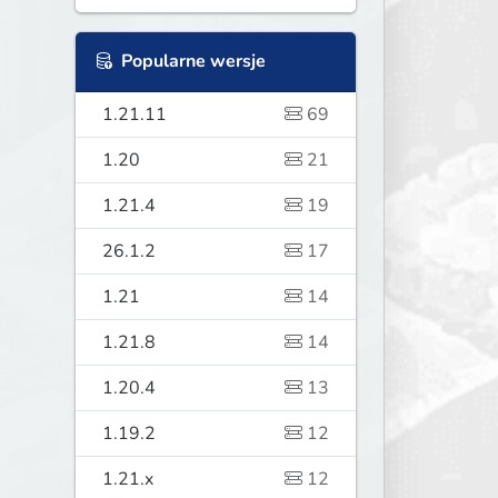
Popularne wersje
1.21.11
69
1.20
21
1.21.4
19
26.1.2
17
1.21
14
1.21.8
14
1.20.4
13
1.19.2
12
1.21.x
12