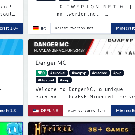
xic!
-----[- 0 ＴＷＥＲＩＯＮ.ＮＥＴ 0 -]---
sault
-- ::: na.twerion.net -
eu.twerion.net - as.twerion.net :
raft 1.8+
IP:
Minecraft
Danger MC
0
#survival
#boxpvp
#cracked
#pvp
#lifesteal
#smp
-
Welcome to DangerMC, a unique
Survival + BoxPvP Minecraft serve
for Java and Bedrock (PE) players
raft 1.8+
OFFLINE
Minecraft