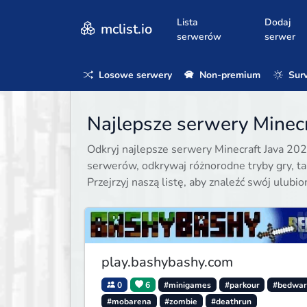
Lista
Dodaj
mclist.io
serwerów
serwer
Losowe serwery
Non-premium
Surv
Najlepsze serwery Minecr
Odkryj najlepsze serwery Minecraft Java 202
serwerów, odkrywaj różnorodne tryby gry, taki
Przejrzyj naszą listę, aby znaleźć swój ulubi
play.bashybashy.com
0
6
#minigames
#parkour
#bedwar
#mobarena
#zombie
#deathrun