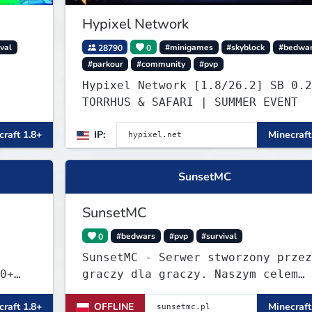
Hypixel Network
ival
28790
0
#minigames
#skyblock
#bedwa
#parkour
#community
#pvp
Hypixel Network [1.8/26.2] SB 0.27
TORRHUS & SAFARI | SUMMER EVENT
raft 1.8+
IP:
Minecraft
SunsetMC
SunsetMC
0
#bedwars
#pvp
#survival
SunsetMC - Serwer stworzony przez
0+
graczy dla graczy. Naszym celem
tems!
jest ciągłe ulepszanie rozgrywki 
raft 1.8+
OFFLINE
Minecraft
budowanie zgranej społeczności.