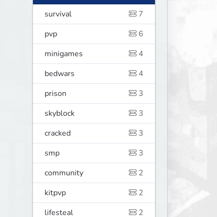
survival
7
pvp
6
minigames
4
bedwars
4
prison
3
skyblock
3
cracked
3
smp
3
community
2
kitpvp
2
lifesteal
2