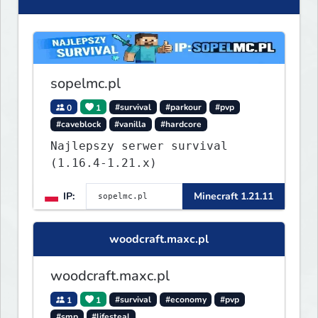
sopelmc.pl
0
1
#survival
#parkour
#pvp
#caveblock
#vanilla
#hardcore
Najlepszy serwer survival
(1.16.4-1.21.x)
IP:
Minecraft 1.21.11
woodcraft.maxc.pl
woodcraft.maxc.pl
1
1
#survival
#economy
#pvp
#smp
#lifesteal