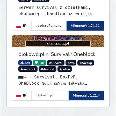
Serwer survival z działkami,
ekonomią i handlem na wersję
1.8 - 26.1.1. Rekru ON
IP:
Minecraft 1.21.11
blokowo.pl ⭐ Survival⭐Oneblock
329
348
#survival
#pvp
#boxpvp
#oneblock
#lifesteal
#polski
■■⭐ - Survival, BoxPvP,
OneBlock ɴᴏᴡᴀ ᴇᴅʏᴄᴊᴀ ꜱᴇʀᴡᴇʀᴀ
ᴡʏꜱᴛᴀʀᴛᴏᴡᴀʟᴀ!
IP:
Minecraft 1.21.4