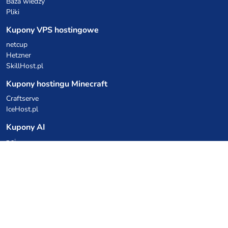
Baza wiedzy
Pliki
Kupony VPS hostingowe
netcup
Hetzner
SkillHost.pl
Kupony hostingu Minecraft
Craftserve
IceHost.pl
Kupony AI
z.ai
MiniMax
Kody rabatowe
Kuchnia Vikinga
Cebulka Catering
Allegro Share
cyberFolks.pl
dhosting.pl