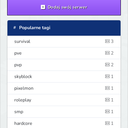
Dodaj swój serwer
Popularne tagi
survival
3
pve
2
pvp
2
skyblock
1
pixelmon
1
roleplay
1
smp
1
hardcore
1