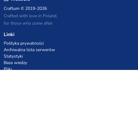
Craftum
© 2019-2026
Crafted with love in Poland,
for those who come after
Linki
Polityka prywatności
Archiwalna lista serwerów
Statystyki
Baza wiedzy
Pliki
Kupony VPS hostingowe
netcup
Hetzner
SkillHost.pl
Kupony hostingu Minecraft
Craftserve
IceHost.pl