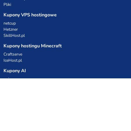
Pliki
Kupony VPS hostingowe
netcup
Hetzner
SkillHost.pl
Kupony hostingu Minecraft
Craftserve
IceHost.pl
Kupony AI
z.ai
MiniMax
Kody rabatowe
Kuchnia Vikinga
Cebulka Catering
Allegro Share
cyberFolks.pl
dhosting.pl