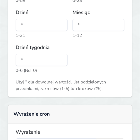
0-59
0-23
Dzień
Miesiąc
1-31
1-12
Dzień tygodnia
0-6 (Nd=0)
Użyj * dla dowolnej wartości, list oddzielonych
przecinkami, zakresów (1-5) lub kroków (*/5).
Wyrażenie cron
Wyrażenie