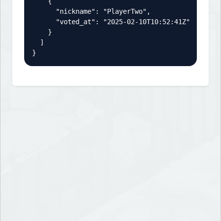
    {

      "nickname": "PlayerTwo",

      "voted_at": "2025-02-10T10:52:41Z"

    }

  ]

}