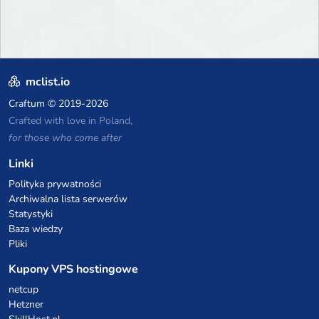
mclist.io
Craftum
© 2019-2026
Crafted with love in Poland,
for those who come after
Linki
Polityka prywatności
Archiwalna lista serwerów
Statystyki
Baza wiedzy
Pliki
Kupony VPS hostingowe
netcup
Hetzner