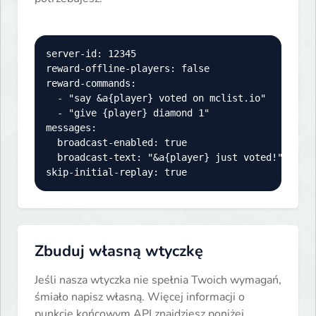
server-id: 12345

reward-offline-players: false

reward-commands:

  - "say &a{player} voted on mclist.io"

  - "give {player} diamond 1"

messages:

  broadcast-enabled: true

  broadcast-text: "&a{player} just voted!"

skip-initial-replay: true
Zbuduj własną wtyczkę
Jeśli nasza wtyczka nie spełnia Twoich wymagań,
śmiało napisz własną. Więcej informacji o
punkcie końcowym API znajdziesz poniżej.