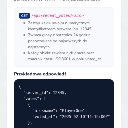
/api/recent_votes/<sid>
GET
Zastąp <sid> swoim numerycznym
identyfikatorem serwera (np. 12345).
Zwraca głosy z ostatnich 24 godzin,
posortowane od najnowszych do
najstarszych.
Każdy obiekt zawiera nick gracza oraz
znacznik czasu ISO8601 w polu voted_at.
Przykładowa odpowiedź
{

  "server_id": 12345,

  "votes": [

    {

      "nickname": "PlayerOne",

      "voted_at": "2025-02-10T11:15:00Z"

    },
