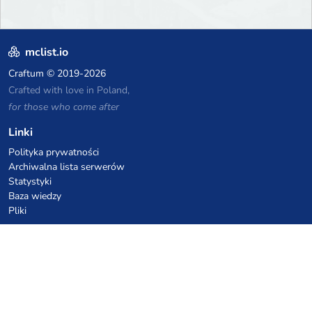
mclist.io
Craftum
© 2019-2026
Crafted with love in Poland,
for those who come after
Linki
Polityka prywatności
Archiwalna lista serwerów
Statystyki
Baza wiedzy
Pliki
Kupony VPS hostingowe
netcup
Hetzner
SkillHost.pl
Kupony hostingu Minecraft