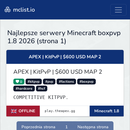
mclist.io
Najlepsze serwery Minecraft boxpvp
1.8 2026 (strona 1)
APEX | KitPvP | $600 USD MAP 2
APEX | KitPvP | $600 USD MAP 2
0
#kitpvp
#pvp
#factions
#boxpvp
#hardcore
#hcf
COMPETITIVE KITPVP.
OFFLINE
Minecraft 1.8
Poprzednia strona
1
Następna strona