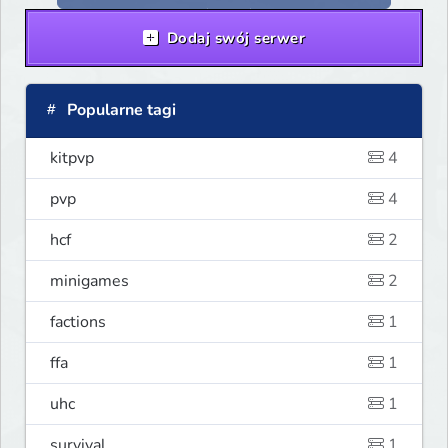
Dodaj swój serwer
Popularne tagi
kitpvp
4
pvp
4
hcf
2
minigames
2
factions
1
ffa
1
uhc
1
survival
1