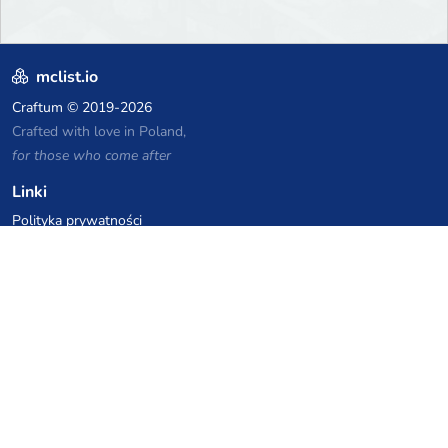
mclist.io
Craftum
© 2019-2026
Crafted with love in Poland,
for those who come after
Linki
Polityka prywatności
Archiwalna lista serwerów
Statystyki
Baza wiedzy
Pliki
Kupony VPS hostingowe
netcup
Hetzner
SkillHost.pl
Kupony hostingu Minecraft