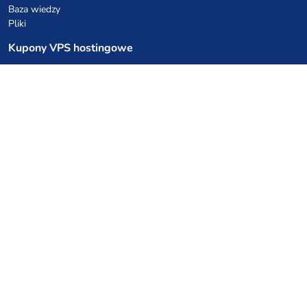
Baza wiedzy
Pliki
Kupony VPS hostingowe
netcup
Hetzner
SkillHost.pl
Kupony hostingu Minecraft
Craftserve
IceHost.pl
Kupony AI
z.ai
MiniMax
Kody rabatowe
Kuchnia Vikinga
Cebulka Catering
Allegro Share
cyberFolks.pl