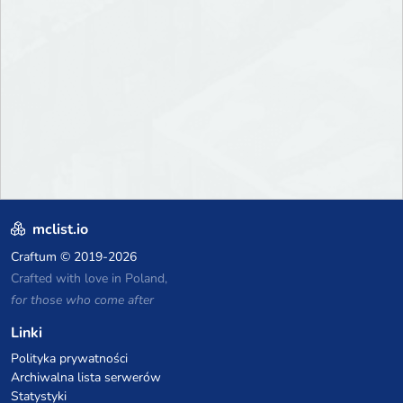
mclist.io
Craftum
© 2019-2026
Crafted with love in Poland,
for those who come after
Linki
Polityka prywatności
Archiwalna lista serwerów
Statystyki