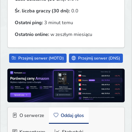
Śr. liczba graczy (30 dni):
0.0
Ostatni ping:
3 minut temu
Ostatnio online:
w zeszłym miesiącu
Przejmij serwer (MOTD)
Przejmij serwer (DNS)
O serwerze
Oddaj głos
Komentarze
Statystyki