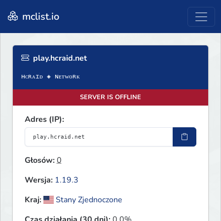
mclist.io
play.hcraid.net
SERVER IS OFFLINE
Adres (IP):
Głosów:
0
Wersja:
1.19.3
Kraj:
Stany Zjednoczone
Czas działania (30 dni):
0.0%