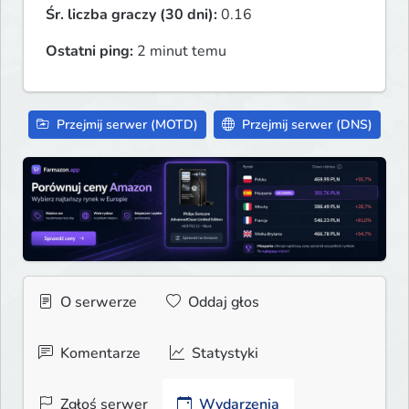
Śr. liczba graczy (30 dni):
0.16
Ostatni ping:
2 minut temu
Przejmij serwer (MOTD)
Przejmij serwer (DNS)
O serwerze
Oddaj głos
Komentarze
Statystyki
Zgłoś serwer
Wydarzenia