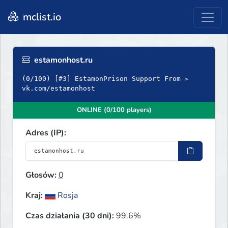
mclist.io
estamonhost.ru
(0/100) [#3] EstamonPrison Support From ▻
vk.com/estamonhost
ONLINE (0/100 players)
Adres (IP):
Głosów:
0
Kraj:
Rosja
Czas działania (30 dni):
99.6%