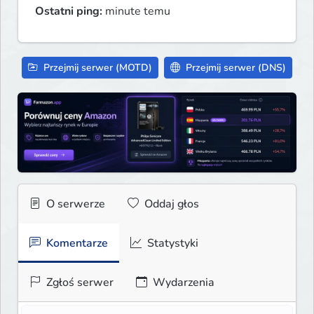
Ostatni ping:
minute temu
Przejmij serwer (MOTD)
Przejmij serwer (DNS)
O serwerze
Oddaj głos
Komentarze
Statystyki
Zgłoś serwer
Wydarzenia