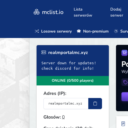
Lista
Dodaj
mclist.io
serwerów
serwer
Losowe serwery
Non-premium
Surv
realmportalmc.xyz
Server down for updates!
check discord for info!
ONLINE (0/500 players)
Adres (IP):
Głosów:
0