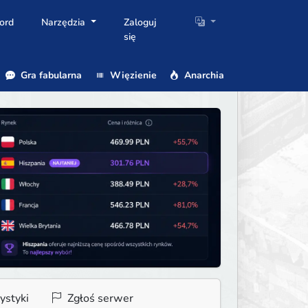
ord
Narzędzia
Zaloguj
się
Gra fabularna
Więzienie
Anarchia
ystyki
Zgłoś serwer