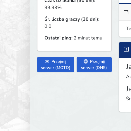
Czas działania (30 dni):
99.93%
Śr. liczba graczy (30 dni):
0.0
Te
Ostatni ping:
2 minut temu
Przejmij
Przejmij
J
serwer (MOTD)
serwer (DNS)
Ad
J
Śr