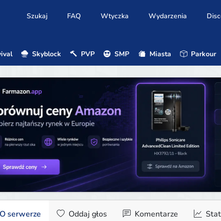
Szukaj
FAQ
Wtyczka
Wydarzenia
Disc
ival
Skyblock
PVP
SMP
Miasta
Parkour
O serwerze
Oddaj głos
Komentarze
Stat