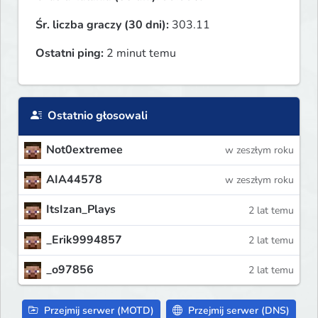
Śr. liczba graczy (30 dni):
303.11
Ostatni ping:
2 minut temu
Ostatnio głosowali
Not0extremee
w zeszłym roku
AIA44578
w zeszłym roku
ItsIzan_Plays
2 lat temu
_Erik9994857
2 lat temu
_o97856
2 lat temu
Przejmij serwer (MOTD)
Przejmij serwer (DNS)