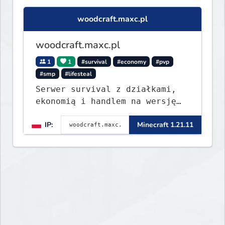
woodcraft.maxc.pl
woodcraft.maxc.pl
1
1
#survival
#economy
#pvp
#smp
#lifesteal
Serwer survival z działkami,
ekonomią i handlem na wersję
1.8 - 26.1.1. Rekru ON
IP:
Minecraft 1.21.11