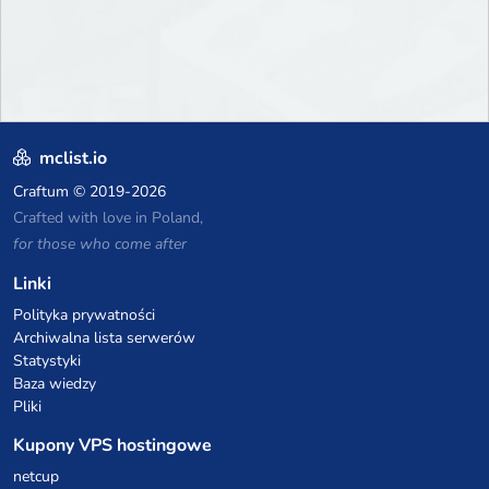
mclist.io
Craftum
© 2019-2026
Crafted with love in Poland,
for those who come after
Linki
Polityka prywatności
Archiwalna lista serwerów
Statystyki
Baza wiedzy
Pliki
Kupony VPS hostingowe
netcup