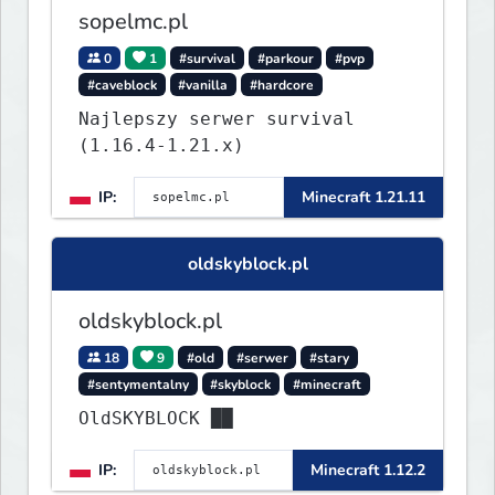
sopelmc.pl
0
1
#survival
#parkour
#pvp
#caveblock
#vanilla
#hardcore
Najlepszy serwer survival
(1.16.4-1.21.x)
IP:
Minecraft 1.21.11
oldskyblock.pl
oldskyblock.pl
18
9
#old
#serwer
#stary
#sentymentalny
#skyblock
#minecraft
OldSKYBLOCK ██
IP:
Minecraft 1.12.2