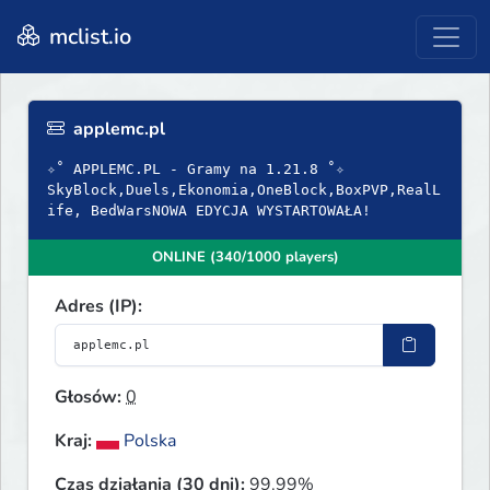
mclist.io
applemc.pl
✧˚ APPLEMC.PL - Gramy na 1.21.8 ˚✧
SkyBlock,Duels,Ekonomia,OneBlock,BoxPVP,RealL
ife, BedWarsNOWA EDYCJA WYSTARTOWAŁA!
ONLINE (340/1000 players)
Adres (IP):
Głosów:
0
Kraj:
Polska
Czas działania (30 dni):
99.99%