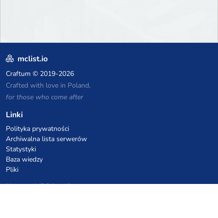
mclist.io
Craftum
© 2019-2026
Crafted with love in Poland,
for those who come after
Linki
Polityka prywatności
Archiwalna lista serwerów
Statystyki
Baza wiedzy
Pliki
Kupony VPS hostingowe
netcup
Hetzner