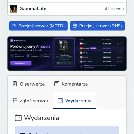
GammaLabs
4 lat temu
Przejmij serwer (MOTD)
Przejmij serwer (DNS)
O serwerze
Komentarze
Zgłoś serwer
Wydarzenia
Wydarzenia