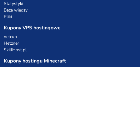
Statystyki
Baza wiedzy
Pliki
Kupony VPS hostingowe
netcup
Hetzner
SkillHost.pl
Kupony hostingu Minecraft
Craftserve
IceHost.pl
Kupony AI
z.ai
MiniMax
Kody rabatowe
Kuchnia Vikinga
Cebulka Catering
Allegro Share