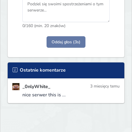
0
/160 (min. 20 znaków)
Oddaj głos (3s)
Ostatnie komentarze
_0nlyWhite_
3 miesięcy temu
nice serwer this is ...