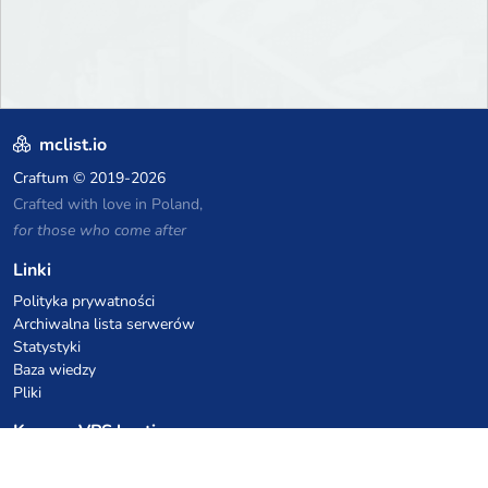
mclist.io
Craftum
© 2019-2026
Crafted with love in Poland,
for those who come after
Linki
Polityka prywatności
Archiwalna lista serwerów
Statystyki
Baza wiedzy
Pliki
Kupony VPS hostingowe
netcup
Hetzner