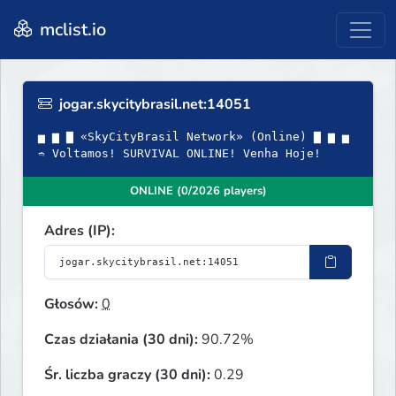
mclist.io
jogar.skycitybrasil.net:14051
▅ ▆ ▇ «SkyCityBrasil Network» (Online) ▇ ▆ ▅
➬ Voltamos! SURVIVAL ONLINE! Venha Hoje!
ONLINE (0/2026 players)
Adres (IP):
Głosów:
0
Czas działania (30 dni):
90.72%
Śr. liczba graczy (30 dni):
0.29