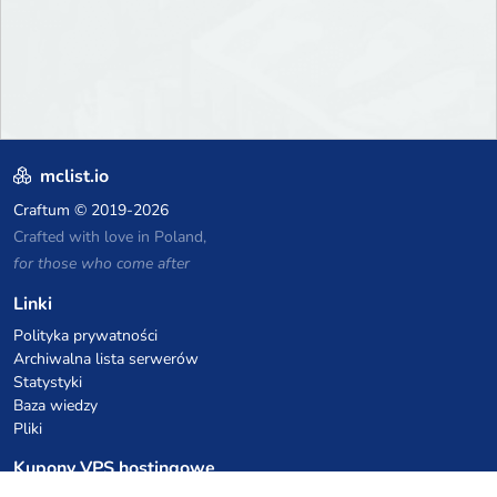
mclist.io
Craftum
© 2019-2026
Crafted with love in Poland,
for those who come after
Linki
Polityka prywatności
Archiwalna lista serwerów
Statystyki
Baza wiedzy
Pliki
Kupony VPS hostingowe