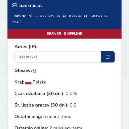
bankmc.pl
BankMc.pl → ᴡᴘᴀᴅɴɪᴊ ɴᴀ ᴅᴄ.ʙᴀɴᴋᴍᴄ.ᴘʟ ᴡʙɪᴊᴀᴊ ᴅᴏ
ɴᴀs!
SERVER IS OFFLINE
Adres (IP):
Głosów:
0
Kraj:
Polska
Czas działania (30 dni):
0.0%
Śr. liczba graczy (30 dni):
0.0
Ostatni ping:
5 minut temu
Ostatnio online:
2 miesięcy temu