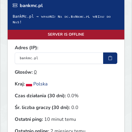
bankmc.pl
BankMc.pl → ᴡᴘᴀᴅɴɪᴊ ɴᴀ ᴅᴄ.ʙᴀɴᴋᴍᴄ.ᴘʟ ᴡʙɪᴊᴀᴊ ᴅᴏ
ɴᴀs!
SERVER IS OFFLINE
Adres (IP):
Głosów:
0
Kraj:
Polska
Czas działania (30 dni):
0.0%
Śr. liczba graczy (30 dni):
0.0
Ostatni ping:
10 minut temu
Ostatnio online:
2 miesięcy temu