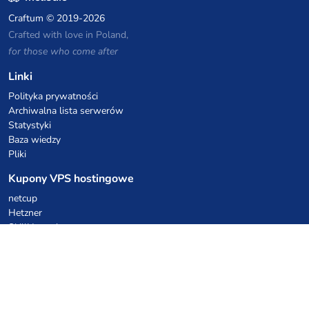
Craftum
© 2019-2026
Crafted with love in Poland,
for those who come after
Linki
Polityka prywatności
Archiwalna lista serwerów
Statystyki
Baza wiedzy
Pliki
Kupony VPS hostingowe
netcup
Hetzner
SkillHost.pl
Kupony hostingu Minecraft
Craftserve
IceHost.pl