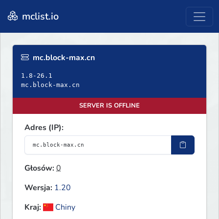
mclist.io
mc.block-max.cn
1.8-26.1
mc.block-max.cn
SERVER IS OFFLINE
Adres (IP):
Głosów:
0
Wersja:
1.20
Kraj:
Chiny