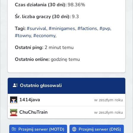
Czas działania (30 dni):
98.36%
Śr. liczba graczy (30 dni):
9.3
Tagi:
#survival
,
#minigames
,
#factions
,
#pvp
,
#towny
,
#economy
,
Ostatni ping:
2 minut temu
Ostatnio online:
godzinę temu
Ostatnio głosowali
1414java
w zeszłym roku
ChuChuTrain
w zeszłym roku
Przejmij serwer (MOTD)
Przejmij serwer (DNS)