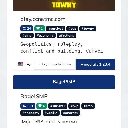
play.ccnetmc.com
24
2
#survival
#pvp
#towny
#smp
#economy
#factions
Geopolitics, roleplay,
conflict and building. Carve
out your own story on a 1:1000
IP:
Minecraft 1.20.4
map of Earth using tanks,
warships, guns and more.
Express your creative side by
BagelSMP
building cities that the world
will envy.
BagelSMP
119
4
#survival
#pvp
#smp
#economy
#vanilla
#anarchy
BagelSMP.com ѕᴜʀᴠɪᴠᴀʟ