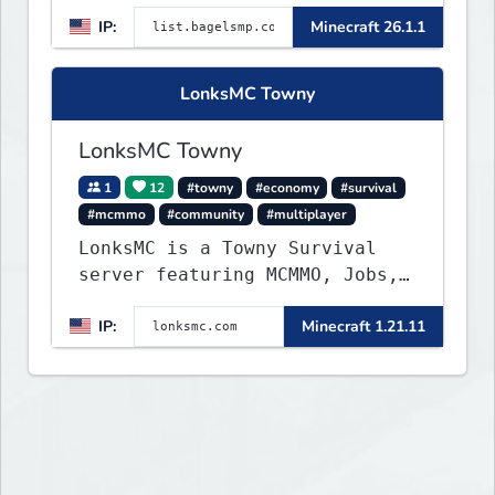
IP:
Minecraft 26.1.1
LonksMC Towny
LonksMC Towny
1
12
#towny
#economy
#survival
#mcmmo
#community
#multiplayer
LonksMC is a Towny Survival
server featuring MCMMO, Jobs,
free rank progression, and
IP:
Minecraft 1.21.11
weekly events. We focus on a
friendly community, balanced
economy, and long-term
survival gameplay.