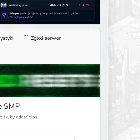
ystyki
Zgłoś serwer
te SMP
ycisk, by oddać głos.