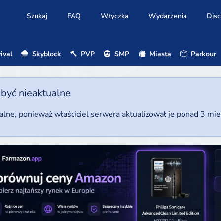
Szukaj
FAQ
Wtyczka
Wydarzenia
Disc
ival
Skyblock
PVP
SMP
Miasta
Parkour
 być nieaktualne
ualne, ponieważ właściciel serwera aktualizował je ponad 3 mi