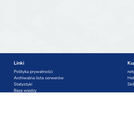
Linki
Ku
Polityka prywatności
net
Archiwalna lista serwerów
Het
Statystyki
Ski
Baza wiedzy
Pliki
Kupony AI
Ko
z.ai
Kuc
MiniMax
Ceb
All