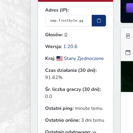
Adres (IP):
Głosów:
0
Wersja:
1.20.6
Kraj:
Stany Zjednoczone
Czas działania (30 dni):
91.62%
Śr. liczba graczy (30 dni):
0.0
Ostatni ping:
minute temu
Ostatnio online:
3 dni temu
Ostatnio edytowano:
w