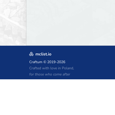
mclist.io
Craftum
© 2019-2026
Crafted with love in Poland,
for those who come after
Kupony hostingu Minecraft
Craftserve
IceHost.pl