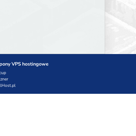
pony VPS hostingowe
cup
zner
llHost.pl
dy rabatowe
hnia Vikinga
ulka Catering
egro Share