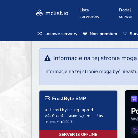
Lista
Dodaj
mclist.io
serwerów
serwer
Losowe serwery
Non-premium
Surv
Informacje na tej stronie mogą
Informacje na tej stronie mogą być nieakt
FrostByte SMP
❆ frostbyte.gg ❆𝗉𝗋𝗈𝖽-
𝗏𝟦.𝟢𝖺.𝗋𝟦 -ᴍᴀᴅᴇ ᴡ/ ❤- 『𝖻𝗒
ꜰʀᴏꜱᴛʙʏᴛᴇ1617』
SERVER IS OFFLINE