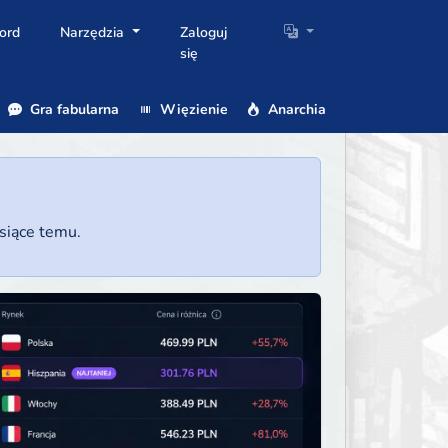
ord
Narzędzia
Zaloguj
się
Gra fabularna
Więzienie
Anarchia
esiące temu.