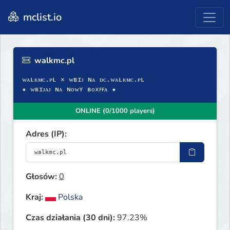
mclist.io
walkmc.pl
ᴡᴀʟᴋᴍᴄ.ᴘʟ × ᴡʙɪᴊ ɴᴀ ᴅᴄ.ᴡᴀʟᴋᴍᴄ.ᴘʟ
★ ᴡʙɪᴊᴀᴊ ɴᴀ ɴᴏᴡʏ ʙᴏxꜰꜰᴀ ★
ONLINE (0/1000 players)
Adres (IP):
Głosów:
0
Kraj:
Polska
Czas działania (30 dni):
97.23%