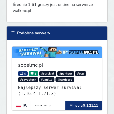
Średnio 1.61 graczy jest online na serwerze
walkmc.pl
Podobne serwery
sopelmc.pl
4
1
#survival
#parkour
#pvp
#caveblock
#vanilla
#hardcore
Najlepszy serwer survival
(1.16.4-1.21.x)
IP:
Minecraft 1.21.11