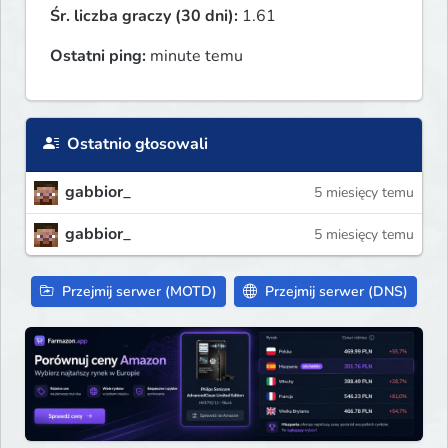
Śr. liczba graczy (30 dni):
1.61
Ostatni ping:
minute temu
Ostatnio głosowali
gabbior_
5 miesięcy temu
gabbior_
5 miesięcy temu
Przejmij serwer (MOTD)
Przejmij serwer (DNS)