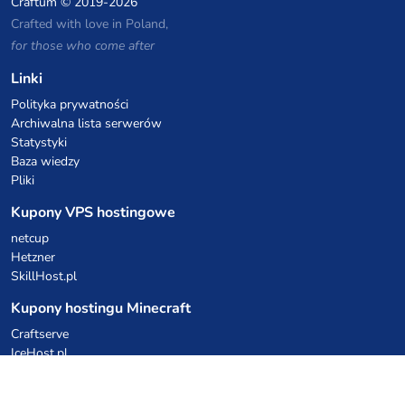
Craftum
© 2019-2026
Crafted with love in Poland,
for those who come after
Linki
Polityka prywatności
Archiwalna lista serwerów
Statystyki
Baza wiedzy
Pliki
Kupony VPS hostingowe
netcup
Hetzner
SkillHost.pl
Kupony hostingu Minecraft
Craftserve
IceHost.pl
Kupony AI