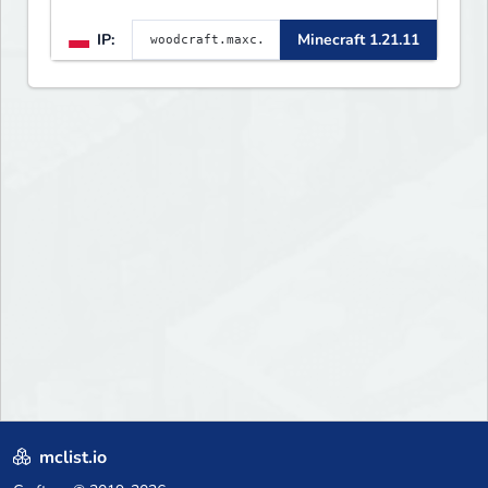
1.8 - 26.1.1. Rekru ON
IP:
Minecraft 1.21.11
mclist.io