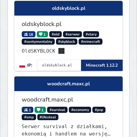
oldskyblock.pl
oldskyblock.pl
18
1
#old
#serwer
#stary
#sentymentalny
#skyblock
#minecraft
OldSKYBLOCK ██
IP:
Minecraft 1.12.2
woodcraft.maxc.pl
woodcraft.maxc.pl
1
1
#survival
#economy
#pvp
#smp
#lifesteal
Serwer survival z działkami,
ekonomią i handlem na wersję