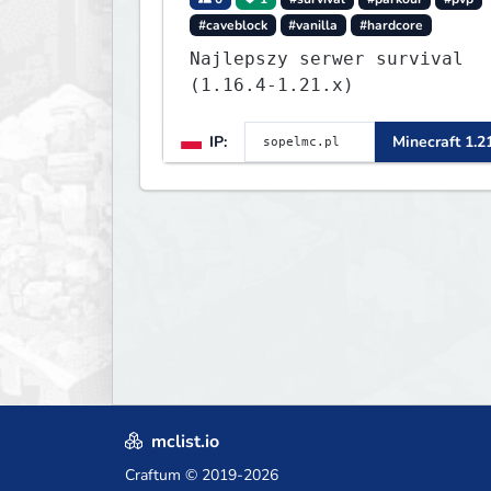
#caveblock
#vanilla
#hardcore
Najlepszy serwer survival
(1.16.4-1.21.x)
IP:
Minecraft 1.2
mclist.io
Craftum
© 2019-2026