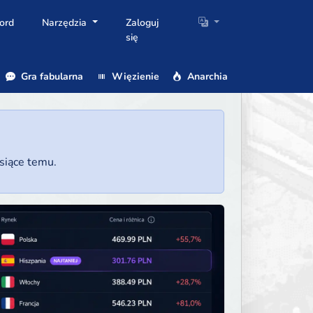
ord
Narzędzia
Zaloguj
się
Gra fabularna
Więzienie
Anarchia
esiące temu.