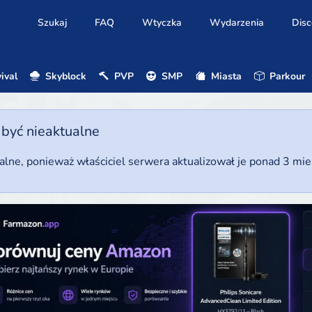
Szukaj
FAQ
Wtyczka
Wydarzenia
Disc
ival
Skyblock
PVP
SMP
Miasta
Parkour
 być nieaktualne
ualne, ponieważ właściciel serwera aktualizował je ponad 3 mi