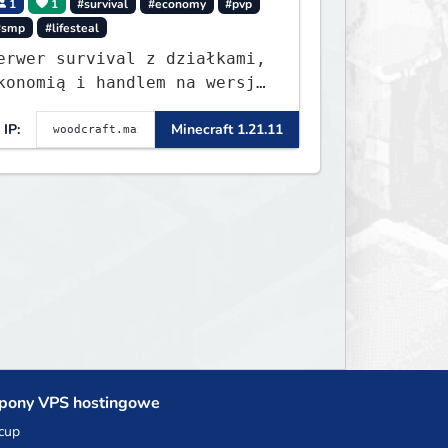
1
1
#survival
#economy
#pvp
#smp
#lifesteal
erwer survival z działkami,
konomią i handlem na wersję
.8 - 26.1.1. Rekru ON
IP:
Minecraft 1.21.11
pony VPS hostingowe
cup