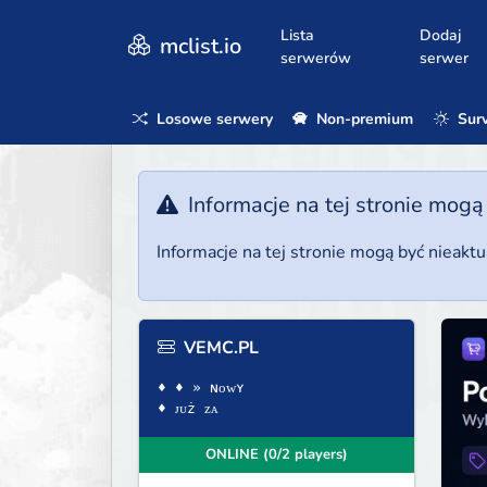
Lista
Dodaj
mclist.io
serwerów
serwer
Losowe serwery
Non-premium
Surv
Informacje na tej stronie mogą
Informacje na tej stronie mogą być nieakt
VEMC.PL
♦ ♦ » ɴᴏᴡʏ
♦ ᴊᴜż ᴢᴀ
ONLINE (0/2 players)