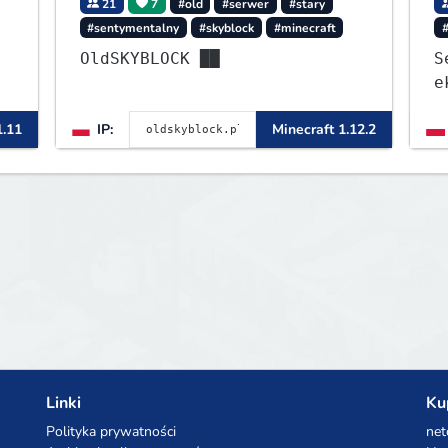
21
7
#old
#serwer
#stary
#sentymentalny
#skyblock
#minecraft
OldSKYBLOCK ██
S
e
1
1.11
IP:
Minecraft 1.12.2
Linki
Ku
Polityka prywatności
net