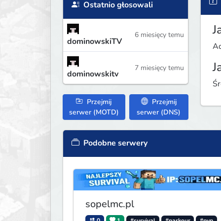
Ostatnio głosowali
J
6 miesięcy temu
dominowskiTV
Ad
J
7 miesięcy temu
dominowskitv
Śr
Przejmij
Przejmij
serwer (MOTD)
serwer (DNS)
Podobne serwery
sopelmc.pl
0
1
#survival
#parkour
#pvp