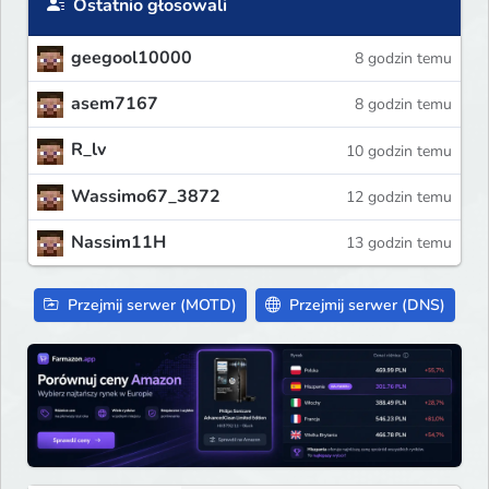
Ostatnio głosowali
geegool10000
8 godzin temu
asem7167
8 godzin temu
R_lv
10 godzin temu
Wassimo67_3872
12 godzin temu
Nassim11H
13 godzin temu
Przejmij serwer (MOTD)
Przejmij serwer (DNS)