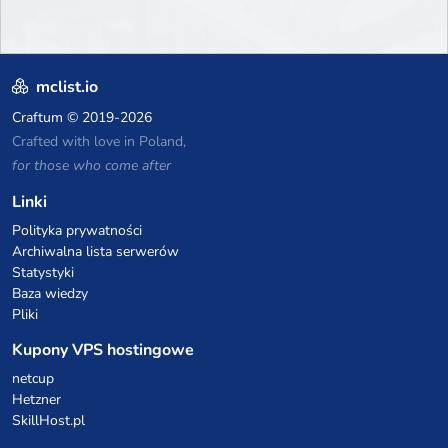
mclist.io
Craftum
© 2019-2026
Crafted with love in Poland,
for those who come after
Linki
Polityka prywatności
Archiwalna lista serwerów
Statystyki
Baza wiedzy
Pliki
Kupony VPS hostingowe
netcup
Hetzner
SkillHost.pl