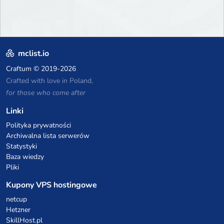
mclist.io
Craftum
© 2019-2026
Crafted with love in Poland,
for those who come after
Linki
Polityka prywatności
Archiwalna lista serwerów
Statystyki
Baza wiedzy
Pliki
Kupony VPS hostingowe
netcup
Hetzner
SkillHost.pl