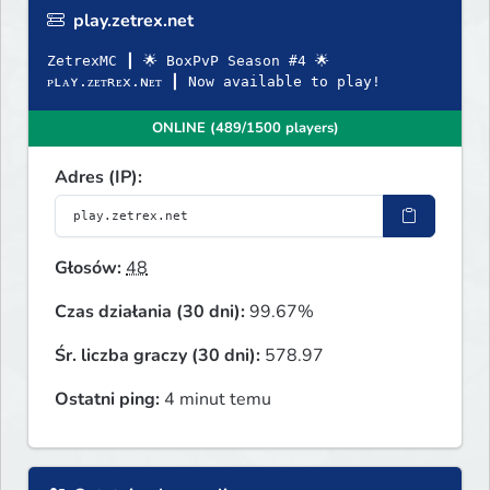
play.zetrex.net
ZetrexMC ┃ 🌟 BoxPvP Season #4 🌟
ᴘʟᴀʏ.ᴢᴇᴛʀᴇx.ɴᴇᴛ ┃ Now available to play!
ONLINE (489/1500 players)
Adres (IP):
Głosów:
48
Czas działania (30 dni):
99.67%
Śr. liczba graczy (30 dni):
578.97
Ostatni ping:
4 minut temu