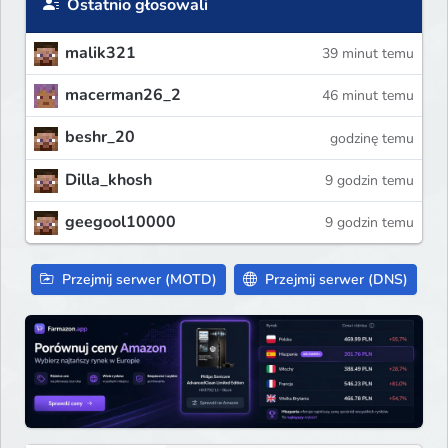
Ostatnio głosowali
malik321
39 minut temu
macerman26_2
46 minut temu
beshr_20
godzinę temu
Dilla_khosh
9 godzin temu
geegool10000
9 godzin temu
Przejmij serwer (MOTD)
Przejmij serwer (DNS)