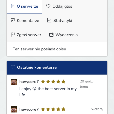
O serwerze
Oddaj głos
Komentarze
Statystyki
Zgłoś serwer
Wydarzenia
Ten serwer nie posiada opisu
Ostatnie komentarze
havycore7
20 godzin
temu
I enjoy 😘 the best server in my
life
havycore7
wczoraj