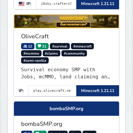
IP:
Minecraft 1.21.11
OliveCraft
12
31
#survival
#minecraft
#mcmmo
#claims
#community
#semi-vanilla
Survival economy SMP with
Jobs, mcMMO, land claiming and
a custom tower dungeon. Not
IP:
Minecraft 1.21.11
vanilla, but survival-first
with a friendly community and
enough content to keep you
bombaSMP.org
busy long term.
bombaSMP.org