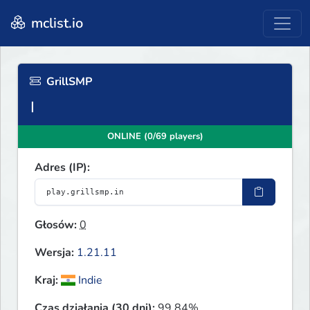
mclist.io
GrillSMP
ONLINE (0/69 players)
Adres (IP):
Głosów:
0
Wersja:
1.21.11
Kraj:
Indie
Czas działania (30 dni):
99.84%