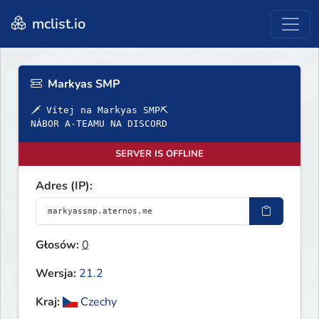
mclist.io
Markyas SMP
🗡 Vítej na Markyas SMP⛏
NÁBOR A-TEAMU NA DISCORD
SERVER IS OFFLINE
Adres (IP):
Głosów:
0
Wersja:
21.2
Kraj:
Czechy