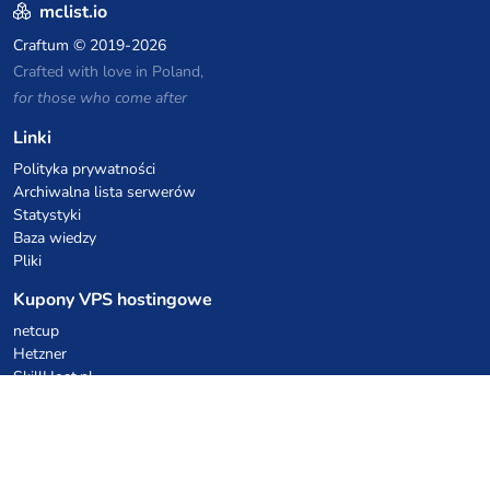
mclist.io
Craftum
© 2019-2026
Crafted with love in Poland,
for those who come after
Linki
Polityka prywatności
Archiwalna lista serwerów
Statystyki
Baza wiedzy
Pliki
Kupony VPS hostingowe
netcup
Hetzner
SkillHost.pl
Kupony hostingu Minecraft
Craftserve
IceHost.pl