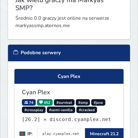
SMP?
Średnio 0.0 graczy jest online na serwerze
markyassmp.aternos.me
Podobne serwery
Cyan Plex
Cyan Plex
74
452
#survival
#smp
#java
#crossplay
#semi-vanilla
#cracked
[26.2] » discord.cyanplex.net
IP:
Minecraft 21.2