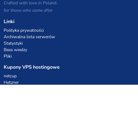
Crafted with love in Poland,
for those who come after
Linki
Polityka prywatności
Archiwalna lista serwerów
Statystyki
Baza wiedzy
Pliki
Kupony VPS hostingowe
netcup
Hetzner
SkillHost.pl
Kupony hostingu Minecraft
Craftserve
IceHost.pl
Kupony AI
z.ai