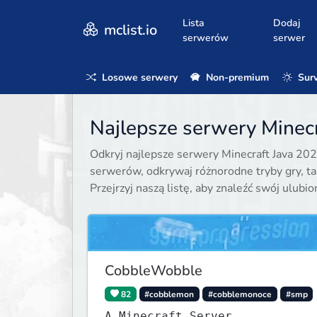
Lista
Dodaj
mclist.io
serwerów
serwer
Losowe serwery
Non-premium
Surv
Najlepsze serwery Minecr
Odkryj najlepsze serwery Minecraft Java 202
serwerów, odkrywaj różnorodne tryby gry, taki
Przejrzyj naszą listę, aby znaleźć swój ulubi
CobbleWobble
82
#cobblemon
#cobblemonoce
#smp
A Minecraft Server