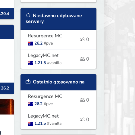
.20.4
Niedawno edytowane
serwery
Resurgence MC
0
26.2
#pve
LegacyMC.net
0
1.21.5
#vanilla
Ostatnio głosowano na
 26.2
Resurgence MC
0
26.2
#pve
LegacyMC.net
0
1.21.5
#vanilla