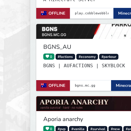
OFFLINE
Minecr
BGNS_AU
0
#factions
#economy
#parkour
BGNS | AUFACTIONS | SKYBLOCK
OFFLINE
Minecra
Aporia anarchy
0
#pvp
#vanilla
#survival
#new
#a