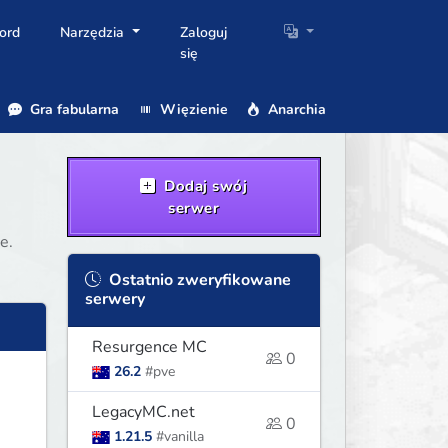
ord
Narzędzia
Zaloguj
się
Gra fabularna
Więzienie
Anarchia
Dodaj swój
serwer
e.
Ostatnio zweryfikowane
serwery
Resurgence MC
0
26.2
#pve
LegacyMC.net
0
1.21.5
#vanilla