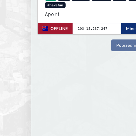
#havefun
Apori
OFFLINE
Minec
Poprzedni