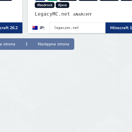
#bedrock
#java
LegacyMC.net ᴀɴᴀʀᴄʜʏ
raft 26.2
IP:
Minecraft 1
a strona
1
Następna strona