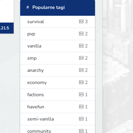
Popularne tagi
survival
3
.21.5
pvp
2
vanilla
2
smp
2
anarchy
2
economy
2
factions
1
havefun
1
semi-vanilla
1
community
1