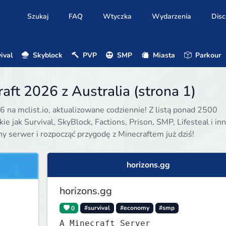
Szukaj
FAQ
Wtyczka
Wydarzenia
Disc
ival
Skyblock
PVP
SMP
Miasta
Parkour
aft 2026 z Australia (strona 1)
6 na mclist.io, aktualizowane codziennie! Z listą ponad 2500
e jak Survival, SkyBlock, Factions, Prison, SMP, Lifesteal i inn
ony serwer i rozpocząć przygodę z Minecraftem już dziś!
horizons.gg
horizons.gg
0
#survival
#economy
#smp
A Minecraft Server