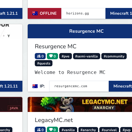
aft 1.21.1
OFFLINE
Minecraft 1
Resurgence MC
Resurgence MC
0
0
#pve
#semi-vanilla
#community
#quests
Welcome to Resurgence MC
ft 1.21.11
IP:
Minecraft
LegacyMC.net
narchy
0
0
#vanilla
#anarchy
#survival
#pvp