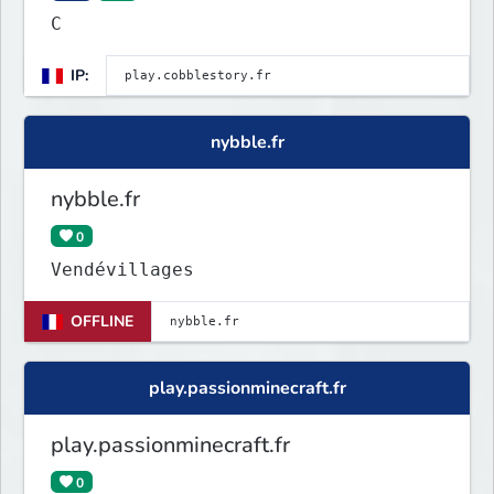
C
IP:
nybble.fr
nybble.fr
0
Vendévillages
OFFLINE
play.passionminecraft.fr
play.passionminecraft.fr
0