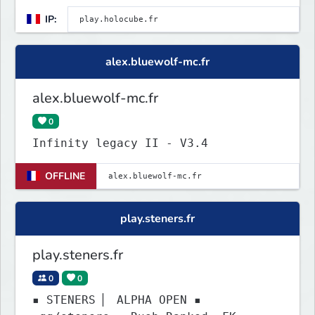
IP:
alex.bluewolf-mc.fr
alex.bluewolf-mc.fr
0
Infinity legacy II - V3.4
OFFLINE
play.steners.fr
play.steners.fr
0
0
▪ STENERS ▏ ALPHA OPEN ▪