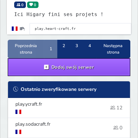
0
0
Ici Higary fini ses projets !
IP:
Poprzednia
2
3
4
Następna
1
strona
strona
Dodaj swój serwer
Ostatnio zweryfikowane serwery
play.ycraft.fr
12
play.sodacraft.fr
0