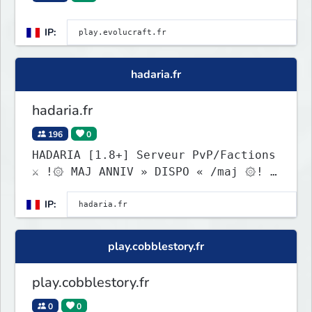
IP:
hadaria.fr
hadaria.fr
196
0
HADARIA [1.8+] Serveur PvP/Factions
⚔ !۞ MAJ ANNIV » DISPO « /maj ۞! #
⚔ Versions Bedrock acceptées ⚔ # ✸
IP:
Retour des CoinFlip ✸ ❤ VOTES
TRIPLES ❤ # NEW! !!⓪!! CAISSE
POKEMON !!⓪!! avec textures ⚔
play.cobblestory.fr
Versions Bedrock acceptées ⚔ # ⚔
HADACUP - 1500€ de CashPrize ⚔
play.cobblestory.fr
0
0