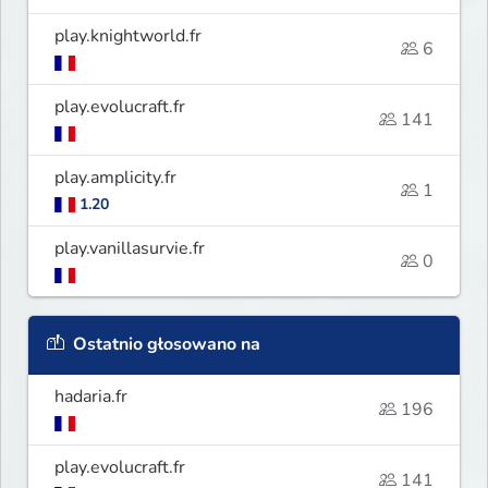
play.knightworld.fr
6
play.evolucraft.fr
141
play.amplicity.fr
1
1.20
play.vanillasurvie.fr
0
Ostatnio głosowano na
hadaria.fr
196
play.evolucraft.fr
141