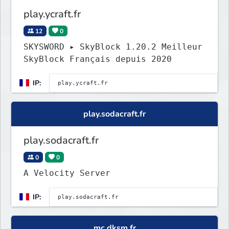
play.ycraft.fr
12
0
SKYSWORD ▸ SkyBlock 1.20.2 Meilleur
SkyBlock Français depuis 2020
IP:
play.sodacraft.fr
play.sodacraft.fr
0
0
A Velocity Server
IP:
mc.dksm.fr