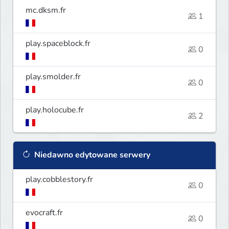
mc.dksm.fr
1
play.spaceblock.fr
0
play.smolder.fr
0
play.holocube.fr
2
Niedawno edytowane serwery
play.cobblestory.fr
0
evocraft.fr
0