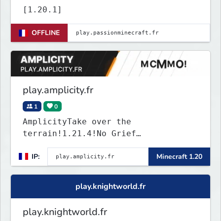
[1.20.1]
OFFLINE
play.amplicity.fr
1
0
AmplicityTake over the
terrain!1.21.4!No Grief
www.amplicity.fr!
IP:
Minecraft 1.20
play.knightworld.fr
play.knightworld.fr