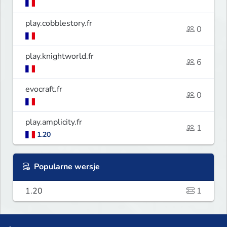
play.cobblestory.fr
0
play.knightworld.fr
6
evocraft.fr
0
play.amplicity.fr
1
1.20
Popularne wersje
1.20
1