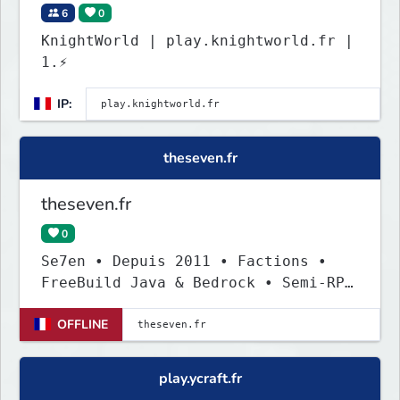
6
0
KnightWorld | play.knightworld.fr |
1.⚡
IP:
theseven.fr
theseven.fr
0
Se7en • Depuis 2011 • Factions •
FreeBuild Java & Bedrock • Semi-RP
• Refonte Été 2026
OFFLINE
play.ycraft.fr