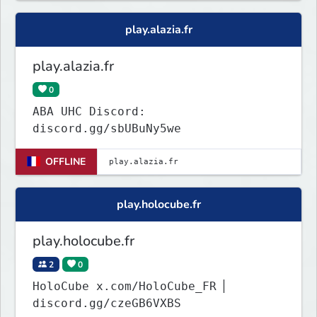
play.alazia.fr
play.alazia.fr
0
ABA UHC Discord:
discord.gg/sbUBuNy5we
OFFLINE
play.holocube.fr
play.holocube.fr
2
0
HoloCube x.com/HoloCube_FR ▏
discord.gg/czeGB6VXBS