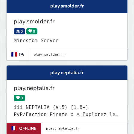
play.smolder.fr
play.smolder.fr
0
0
Minestom Server
IP:
play.neptalia.fr
play.neptalia.fr
0
iii NEPTALIA (V.5) [1.8+]
PvP/Faction Pirate ⎋ ⚓ Explorez les
îles Maudites • discord.gg/neptalia
OFFLINE