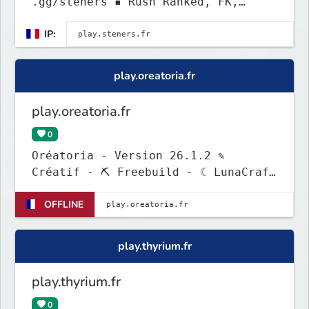
.gg/steners ▪ Rush Ranked, FK,
TeamFight and more !
IP:
play.oreatoria.fr
play.oreatoria.fr
0
Oréatoria - Version 26.1.2 ✎
Créatif - ⛏ Freebuild - ☾ LunaCraft
- ✨ Parc
OFFLINE
play.thyrium.fr
play.thyrium.fr
0