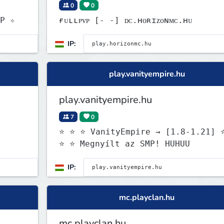
0
0
.11] SkyPvP ✧
ғᴜʟʟᴘᴠᴘ [‐ ‐] ᴅᴄ.ʜᴏʀɪᴢᴏɴᴍᴄ.ʜᴜ
IP:
play.vanityempire.hu
play.vanityempire.hu
7
0
⭐ ⭐ ⭐ VanityEmpire → [1.8-1.21] 
⭐ ⭐ Megnyílt az SMP! HUHUU
IP:
mc.playclan.hu
mc.playclan.hu