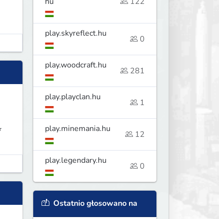
hu
122
play.skyreflect.hu
0
play.woodcraft.hu
281
play.playclan.hu
1
play.minemania.hu
⭐
12
play.legendary.hu
0
Ostatnio głosowano na