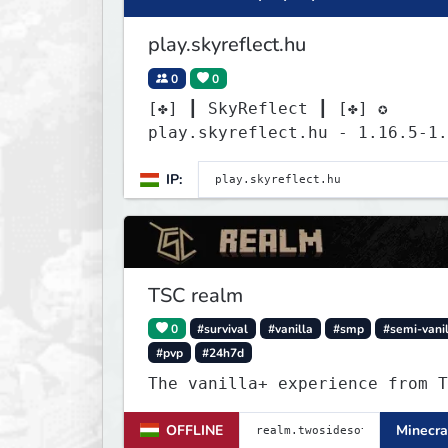
play.skyreflect.hu
0
0
[✤] ┃ SkyReflect ┃ [✤] ✪
play.skyreflect.hu - 1.16.5-1.
✪
IP:
TSC realm
0
#survival
#vanilla
#smp
#semi-vani
#pvp
#24h7d
The vanilla+ experience from T
OFFLINE
Minecra