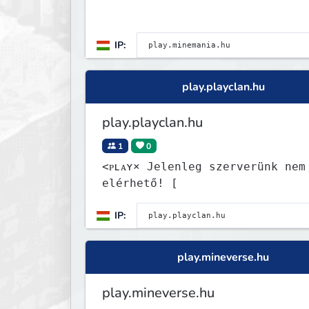
IP:
play.playclan.hu
play.playclan.hu
1
0
<ᴘʟᴀʏ× Jelenleg szerverünk nem
elérhető! [
IP:
play.mineverse.hu
play.mineverse.hu