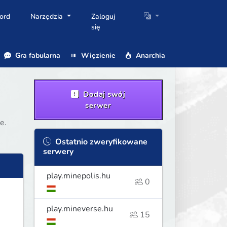
ord
Narzędzia
Zaloguj
się
Gra fabularna
Więzienie
Anarchia
Dodaj swój
serwer
e.
Ostatnio zweryfikowane
serwery
play.minepolis.hu
0
play.mineverse.hu
15