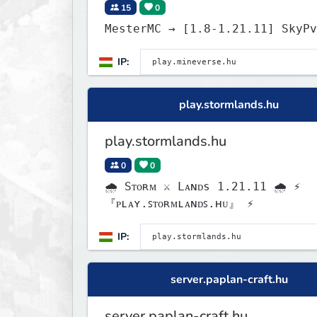
15
0
MesterMC → [1.8-1.21
IP:
play.stormlands.hu
play.stormlands.hu
0
0
🌧 Sᴛᴏʀᴍ ⚔ Lᴀɴᴅs 1.21.11 🌧 ⚡
『ᴘʟᴀʏ.ꜱᴛᴏʀᴍʟᴀɴᴅꜱ.ʜᴜ』 ⚡
IP:
server.paplan-craft.hu
server.paplan-craft.hu