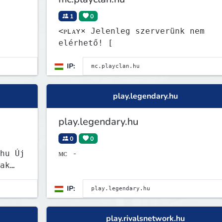
1
0
<ᴘʟᴀʏ× Jelenleg szerverünk nem
elérhető! [
IP:
play.legendary.hu
play.legendary.hu
0
0
hu Új
ᴍᴄ -
ak
IP:
play.rivalsnetwork.hu