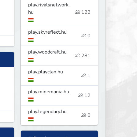
play.rivalsnetwork.
hu
122
play.skyreflect.hu
0
play.woodcraft.hu
281
play.playclan.hu
1
play.minemania.hu
12
play.legendary.hu
0