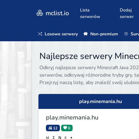
Lista
Dodaj
mclist.io
serwerów
serwer
Losowe serwery
Non-premium
Surv
Najlepsze serwery Minecr
Odkryj najlepsze serwery Minecraft Java 202
serwerów, odkrywaj różnorodne tryby gry, taki
Przejrzyj naszą listę, aby znaleźć swój ulubi
play.minemania.hu
play.minemania.hu
12
0
ᴍ ɪ ɴ ᴇ ✦