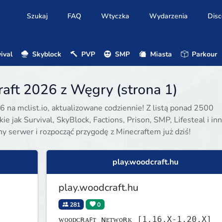
Szukaj
FAQ
Wtyczka
Wydarzenia
Disc
ival
Skyblock
PVP
SMP
Miasta
Parkour
aft 2026 z Węgry (strona 1)
6 na mclist.io, aktualizowane codziennie! Z listą ponad 2500
e jak Survival, SkyBlock, Factions, Prison, SMP, Lifesteal i inn
ony serwer i rozpocząć przygodę z Minecraftem już dziś!
play.woodcraft.hu
play.woodcraft.hu
281
0
ᴡᴏᴏᴅᴄʀᴀꜰᴛ ɴᴇᴛᴡᴏʀᴋ [1.16.X-1.20.X]