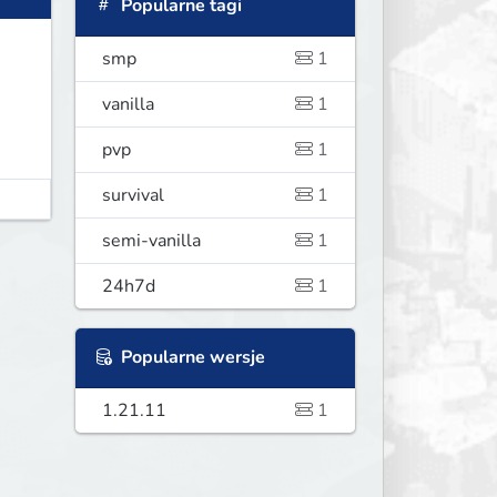
Popularne tagi
smp
1
vanilla
1
pvp
1
survival
1
semi-vanilla
1
24h7d
1
Popularne wersje
1.21.11
1