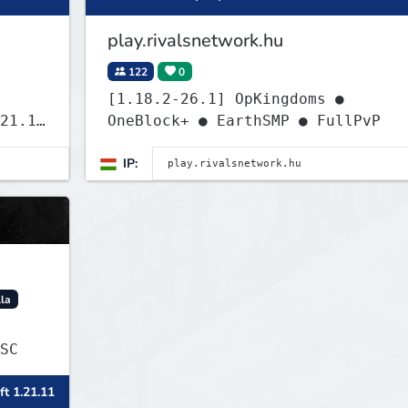
play.rivalsnetwork.hu
122
0
[1.18.2-26.1] OpKingdoms ●
21.11
OneBlock+ ● EarthSMP ● FullPvP
IP:
lla
SC
ft 1.21.11