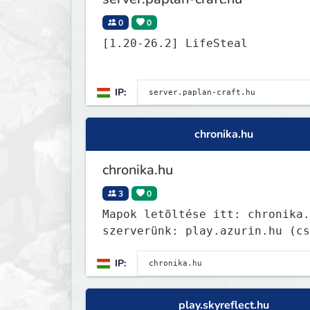
0
0
[1.20-26.2] LifeSteal
IP:
chronika.hu
chronika.hu
3
0
Mapok letöltése itt: chronika.
szerverünk: play.azurin.hu (cs
eredeti MC-vel!)
IP:
play.skyreflect.hu