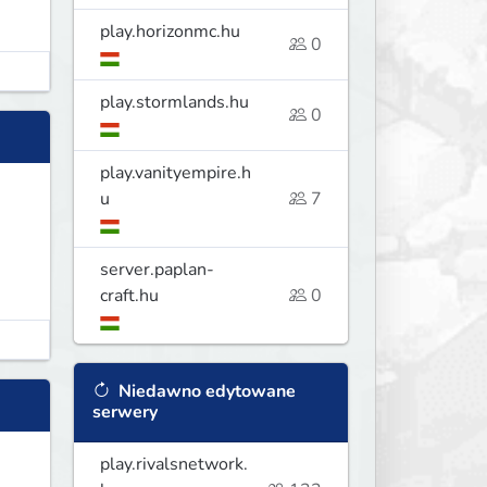
play.horizonmc.hu
0
play.stormlands.hu
0
play.vanityempire.h
u
7
server.paplan-
craft.hu
0
Niedawno edytowane
serwery
play.rivalsnetwork.