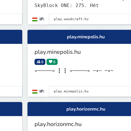
SkyBlock ONE: 275. Hét
IP:
play.minepolis.hu
play.minepolis.hu
0
0
»─────« ┇ ┇ »─────« ─✦─ ─✦─
IP:
play.horizonmc.hu
play.horizonmc.hu