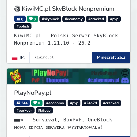
🥝 KiwiMC.pl SkyBlock Nonpremium
0
0
#skyblock
#economy
#cracked
#pvp
#polish
KiwiMC.pl - Polski Serwer SkyBlock
Nonpremium 1.21.10 - 26.2
IP:
Minecraft 26.2
PlayNoPay.pl
244
0
#economy
#pvp
#24h7d
#cracked
#parkour
#kitpvp
■■⭐ - Survival, BoxPvP, OneBlock
ɴᴏᴡᴀ ᴇᴅʏᴄᴊᴀ ꜱᴇʀᴡᴇʀᴀ ᴡʏꜱᴛᴀʀᴛᴏᴡᴀʟᴀ!