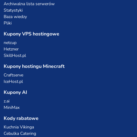
Archiwalna lista serwerów
Statystyki
Baza wiedzy
Pliki
Kupony VPS hostingowe
netcup
Hetzner
SkillHost.pl
Kupony hostingu Minecraft
Craftserve
IceHost.pl
Kupony AI
z.ai
MiniMax
Kody rabatowe
Kuchnia Vikinga
Cebulka Catering