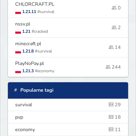
CHLORCRAFT.PL
0
1.21.11
#survival
nssv.pl
2
1.21
#cracked
minecraft.pl
14
1.21.8
#survival
PlayNoPay.pl
244
1.21.3
#economy
Popularne tagi
survival
29
pvp
18
economy
11