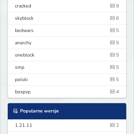
cracked
9
skyblock
6
bedwars
5
anarchy
5
oneblock
5
smp
5
polski
5
boxpvp
4
Popularne wersje
1.21.11
2