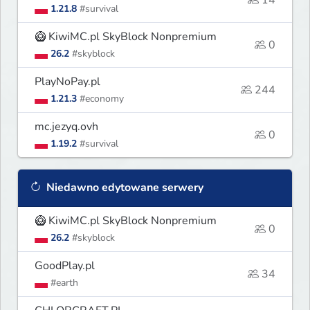
14
1.21.8
#survival
🥝 KiwiMC.pl SkyBlock Nonpremium
0
26.2
#skyblock
PlayNoPay.pl
244
1.21.3
#economy
mc.jezyq.ovh
0
1.19.2
#survival
Niedawno edytowane serwery
🥝 KiwiMC.pl SkyBlock Nonpremium
0
26.2
#skyblock
GoodPlay.pl
34
#earth