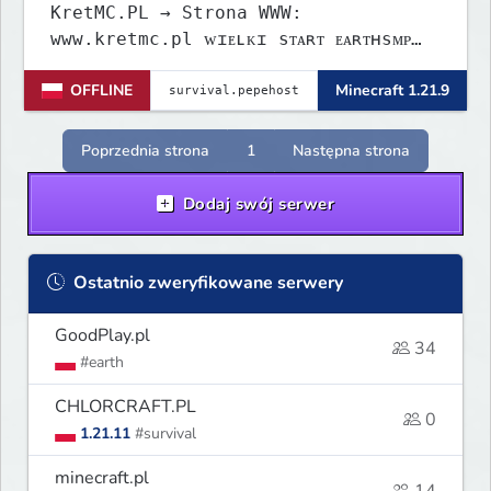
KretMC.PL → Strona WWW:
www.kretmc.pl ᴡɪᴇʟᴋɪ sᴛᴀʀᴛ ᴇᴀʀᴛʜsᴍᴘ
ᴊᴜż 21 sɪᴇʀᴘɴɪᴀ 18:00
OFFLINE
Minecraft 1.21.9
Poprzednia strona
1
Następna strona
Dodaj swój serwer
Ostatnio zweryfikowane serwery
GoodPlay.pl
34
#earth
CHLORCRAFT.PL
0
1.21.11
#survival
minecraft.pl