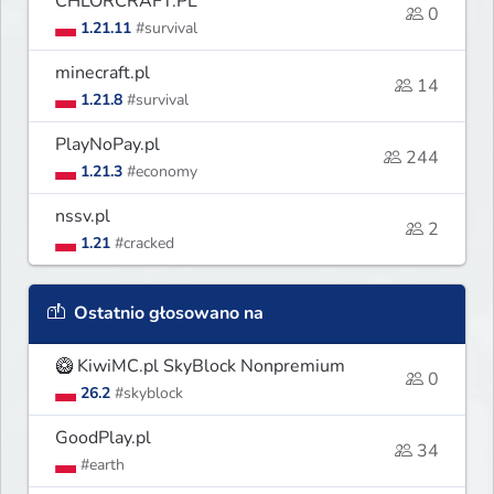
CHLORCRAFT.PL
0
1.21.11
#survival
minecraft.pl
14
1.21.8
#survival
PlayNoPay.pl
244
1.21.3
#economy
nssv.pl
2
1.21
#cracked
Ostatnio głosowano na
🥝 KiwiMC.pl SkyBlock Nonpremium
0
26.2
#skyblock
GoodPlay.pl
34
#earth