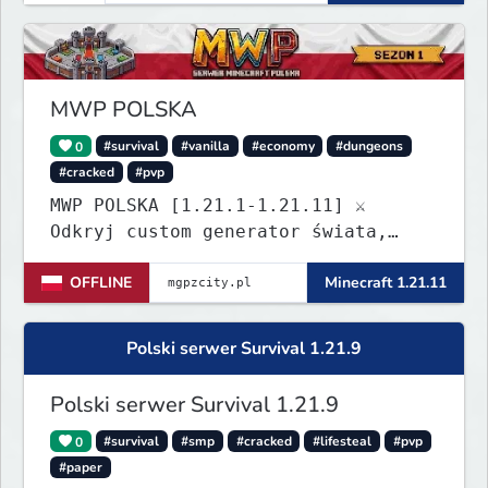
MWP POLSKA
0
#survival
#vanilla
#economy
#dungeons
#cracked
#pvp
MWP POLSKA [1.21.1-1.21.11] ⚔️
Odkryj custom generator świata,
dungeony, nowe itemy i custom
OFFLINE
Minecraft 1.21.11
enchanty! Zabezpiecz działki,
zagraj w kasynie i baw się dzięki
zaawansowanym pluginom. Wbijaj na
Polski serwer Survival 1.21.9
serwer! IP: mgpzcity.pl
Polski serwer Survival 1.21.9
0
#survival
#smp
#cracked
#lifesteal
#pvp
#paper