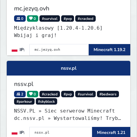
mc.jezyq.ovh
0
0
#survival
#pvp
#cracked
Międzyklasowy [1.20.4-1.20.6]
Wbijaj i graj!
IP:
Minecraft 1.19.2
nssv.pl
nssv.pl
2
0
#cracked
#pvp
#survival
#bedwars
#parkour
#skyblock
NSSV.PL » Siec serwerow Minecraft
dc.nssv.pl » Wystartowaliśmy! Tryb
PARKOUR Już Dostępny, Zapraszamy!
IP:
Minecraft 1.21