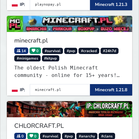
IP:
Minecraft 1.21.3
minecraft.pl
14
0
#survival
#pvp
#cracked
#24h7d
#minigames
#kitpvp
The oldest Polish Minecraft
community - online for 15+ years!
Still active, still growing, and
IP:
Minecraft 1.21.8
still the only one standing strong.
Join Minecraft.pl and become part
of history.
CHLORCRAFT.PL
0
0
#survival
#pvp
#anarchy
#clans