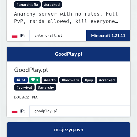
#anarchiaffa
#cracked
Anarchy server with no rules. Full
PvP, raids allowed, kill everyone
in the Roman Cage. Earn chlor — our
IP:
Minecraft 1.21.11
economy currency — by playing,
voting, and dominating.
GoodPlay.pl
GoodPlay.pl
34
0
#earth
#bedwars
#pvp
#cracked
#survival
#anarchy
ᴅᴏʟᴀᴄᴢ ɴᴀ
IP:
mc.jezyq.ovh